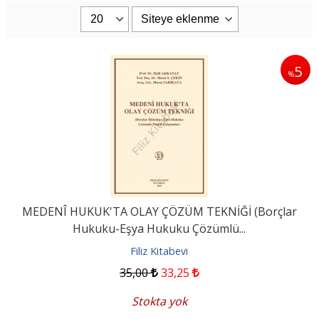
5
%
MEDENÎ HUKUK'TA OLAY ÇÖZÜM TEKNİĞİ (Borçlar
Hukuku-Eşya Hukuku Çözümlü...
Filiz Kitabevi
35
,00
33
,25
Stokta yok