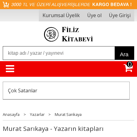
Kurumsal Üyelik
Üye ol
Üye Girişi
Ara
0
Çok Satanlar
Anasayfa
>
Yazarlar
>
Murat Sarıkaya
Murat Sarıkaya - Yazarın kitapları