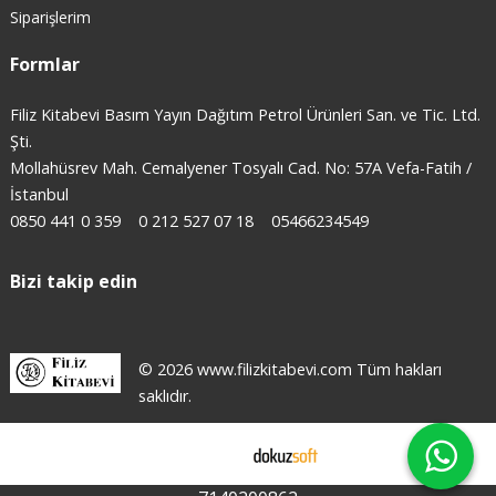
Siparişlerim
Formlar
Filiz Kitabevi Basım Yayın Dağıtım Petrol Ürünleri San. ve Tic. Ltd.
Şti.
Mollahüsrev Mah. Cemalyener Tosyalı Cad. No: 57A Vefa-Fatih /
İstanbul
0850 441 0 359
0 212 527 07 18
05466234549
Bizi takip edin
© 2026 www.filizkitabevi.com Tüm hakları
saklıdır.
E-ticaret