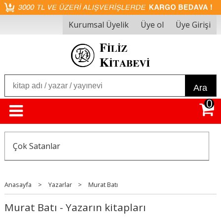
Kurumsal Üyelik
Üye ol
Üye Girişi
Ara
0
Çok Satanlar
Anasayfa
>
Yazarlar
>
Murat Batı
Murat Batı - Yazarın kitapları