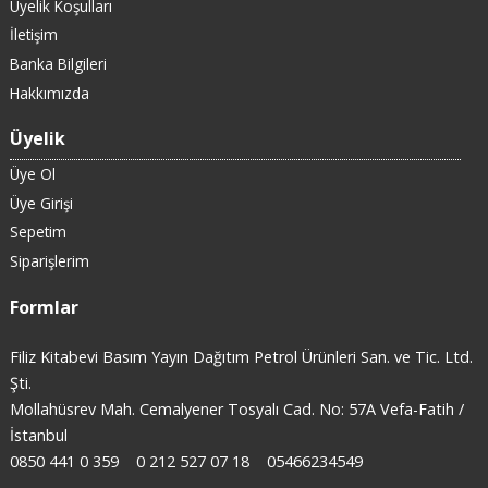
Üyelik Koşulları
İletişim
Banka Bilgileri
Hakkımızda
Üyelik
Üye Ol
Üye Girişi
Sepetim
Siparişlerim
Formlar
Filiz Kitabevi Basım Yayın Dağıtım Petrol Ürünleri San. ve Tic. Ltd.
Şti.
Mollahüsrev Mah. Cemalyener Tosyalı Cad. No: 57A Vefa-Fatih /
İstanbul
0850 441 0 359
0 212 527 07 18
05466234549