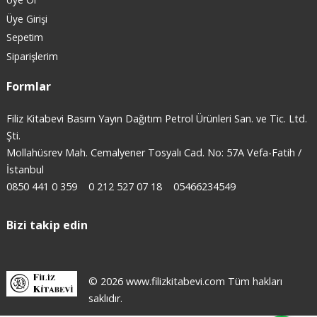
Üye Girişi
Sepetim
Siparişlerim
Formlar
Filiz Kitabevi Basım Yayın Dağıtım Petrol Ürünleri San. ve Tic. Ltd.
Şti.
Mollahüsrev Mah. Cemalyener Tosyalı Cad. No: 57A Vefa-Fatih /
İstanbul
0850 441 0 359
0 212 527 07 18
05466234549
Bizi takip edin
© 2026 www.filizkitabevi.com Tüm hakları
saklıdır.