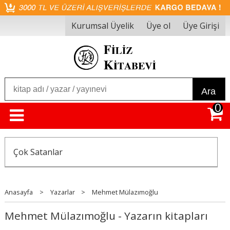
Kurumsal Üyelik
Üye ol
Üye Girişi
Ara
0
Çok Satanlar
Anasayfa
>
Yazarlar
>
Mehmet Mülazımoğlu
Mehmet Mülazımoğlu - Yazarın kitapları