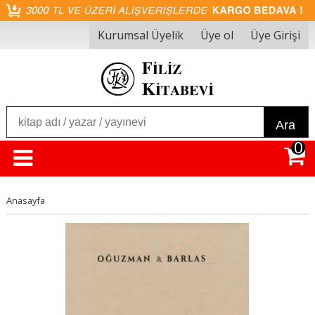
Kurumsal Üyelik
Üye ol
Üye Girişi
Ara
0
Anasayfa