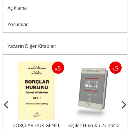
Açıklama
Yorumlar
Yazarın Diğer Kitapları
5
5
5
%
%
%
L
BORÇLAR HUK GENEL
Kişiler Hukuku 23.Baskı
E