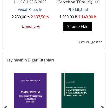
HÜK C.1 23.B 2025
(Gerçek ve Tüzel Kişiler)
KEMAL OĞUZMAN
Vedat Kitapçılık
Filiz Kitabevi
2.250
,00
2.137
,50
1.200
,00
1.140
,00
Stokta yok
Sepete Ekle
Tümünü göster
Yayınevinin Diğer Kitapları