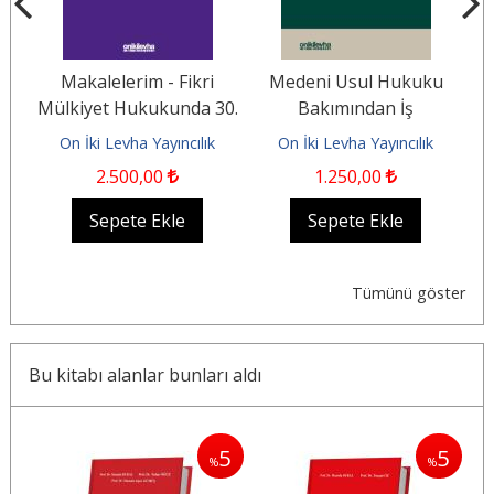
Makalelerim - Fikri
Medeni Usul Hukuku
61
Mülkiyet Hukukunda 30.
Bakımından İş
e
Yıl Durağı (1996-2026)
Mahkemeleri ve İş
On İki Levha Yayıncılık
On İki Levha Yayıncılık
Mahkemelerinde...
2.500
,00
1.250
,00
Sepete Ekle
Sepete Ekle
Tümünü göster
Bu kitabı alanlar bunları aldı
5
5
5
%
%
%