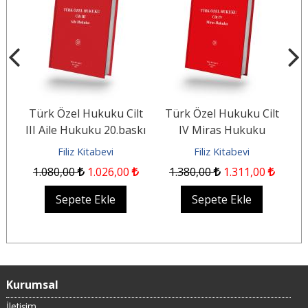
kı
Türk Özel Hukuku Cilt
Türk Özel Hukuku Cilt
Eş
er)
III Aile Hukuku 20.baskı
IV Miras Hukuku
21.baskı
Filiz Kitabevi
Filiz Kitabevi
1.080
,00
1.026
,00
1.380
,00
1.311
,00
Sepete Ekle
Sepete Ekle
Kurumsal
İletişim