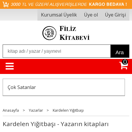
Kurumsal Üyelik
Üye ol
Üye Girişi
Ara
0
Çok Satanlar
Anasayfa
>
Yazarlar
>
Kardelen Yiğitbaşı
Kardelen Yiğitbaşı - Yazarın kitapları