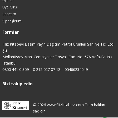
Üye Girişi
Sepetim
Siparişlerim
Formlar
Filiz Kitabevi Basım Yayın Dağıtım Petrol Ürünleri San. ve Tic. Ltd.
Şti.
Mollahüsrev Mah. Cemalyener Tosyalı Cad. No: 57A Vefa-Fatih /
İstanbul
0850 441 0 359
0 212 527 07 18
05466234549
Bizi takip edin
© 2026 www.filizkitabevi.com Tüm hakları
saklıdır.