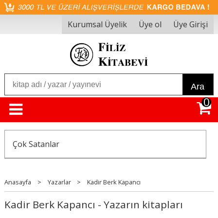
Kurumsal Üyelik
Üye ol
Üye Girişi
Ara
0
Çok Satanlar
Anasayfa
>
Yazarlar
>
Kadir Berk Kapancı
Kadir Berk Kapancı - Yazarın kitapları