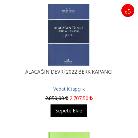
5
%
ALACAĞIN DEVRİ 2022 BERK KAPANCI
Vedat Kitapçılık
2.850
,00
2.707
,50
Sepete Ekle