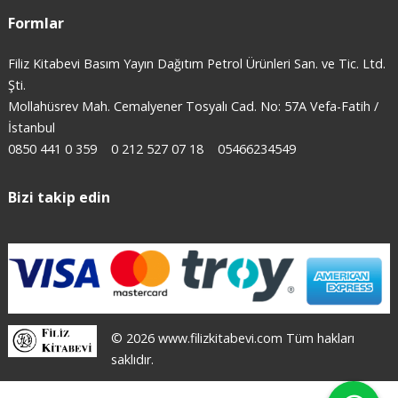
Formlar
Filiz Kitabevi Basım Yayın Dağıtım Petrol Ürünleri San. ve Tic. Ltd.
Şti.
Mollahüsrev Mah. Cemalyener Tosyalı Cad. No: 57A Vefa-Fatih /
İstanbul
0850 441 0 359
0 212 527 07 18
05466234549
Bizi takip edin
© 2026 www.filizkitabevi.com Tüm hakları
saklıdır.