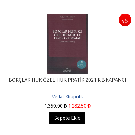
5
%
BORÇLAR HUK ÖZEL HÜK PRATİK 2021 K.B.KAPANCI
Vedat Kitapçılık
1.350
,00
1.282
,50
Sepete Ekle