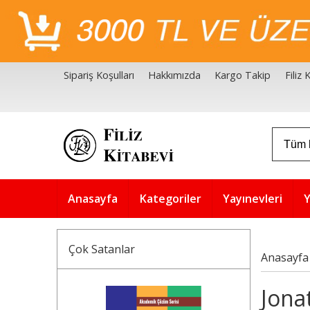
Sipariş Koşulları
Hakkımızda
Kargo Takip
Filiz
Filiz Kitabevi Kaynakçalar
Akademik Çözüm Serisi
Anasayfa
Kategoriler
Yayınevleri
Y
Çok Satanlar
Anasayfa
Jona