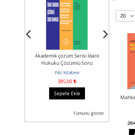
Tekerlekli
Akademik çözüm Serisi İdare
KOCAYUSUF
n Durumu -
Hukuku Çözümlü Soru
Borçlar Huk
Dair...
Bankası Hukuk...
evi
Filiz Kitabevi
Fil
385
,00
1.250
,0
kle
Sepete Ekle
Se
Mahkem
Tümünü göster
26