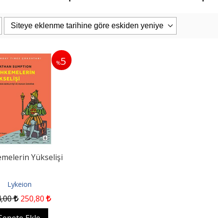
5
%
PAŞAOĞLU/HATEMİ/SEROZAN/ARPACI
Eşya Hukuku 26. Baskı
uku Genel Bölüm...
iz Kitabevi
Filiz Kitabevi
0
1.187
,50
2.400
,00
2.280
,00
pete Ekle
Sepete Ekle
elerin Yükselişi
Lykeion
4
,00
250
,80