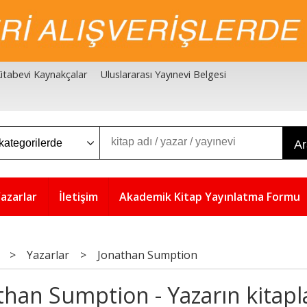
 Kitabevi Kaynakçalar
Uluslararası Yayınevi Belgesi
A
azarlar
İletişim
Akademik Kitap Yayınlatma Formu
>
Yazarlar
>
Jonathan Sumption
than Sumption - Yazarın kitapl
5
5
%
%