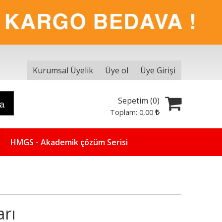
Kurumsal Üyelik
Üye ol
Üye Girişi
Sepetim (
0
)
ra
Toplam:
0
,00
HMGS - Akademik çözüm Serisi
arı
Yeni
5
%