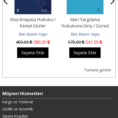
/
Kısa Anayasa Hukuku /
İdari Yargılama
D
Kemal Gözler
Hukukuna Giriş / Gürsel
Kaplan
Ekin Basım Yayın
Ekin Basım Yayın
400
,00
380
,00
570
,00
541
,50
Sepete Ekle
Sepete Ekle
Tümünü göster
Müşteri Hizmetleri
Kargo ve Teslimat
Gizlilik ve Güvenlik
Sipariş Koşulları