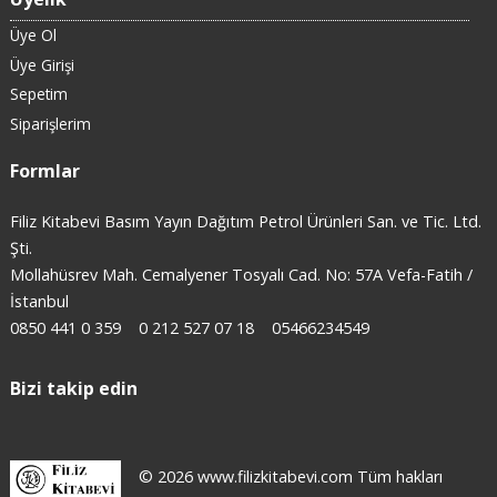
Üye Ol
Üye Girişi
Sepetim
Siparişlerim
Formlar
Filiz Kitabevi Basım Yayın Dağıtım Petrol Ürünleri San. ve Tic. Ltd.
Şti.
Mollahüsrev Mah. Cemalyener Tosyalı Cad. No: 57A Vefa-Fatih /
İstanbul
0850 441 0 359
0 212 527 07 18
05466234549
Bizi takip edin
© 2026 www.filizkitabevi.com Tüm hakları