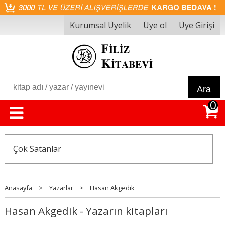
Kurumsal Üyelik
Üye ol
Üye Girişi
Ara
0
Çok Satanlar
Anasayfa
>
Yazarlar
>
Hasan Akgedik
Hasan Akgedik - Yazarın kitapları