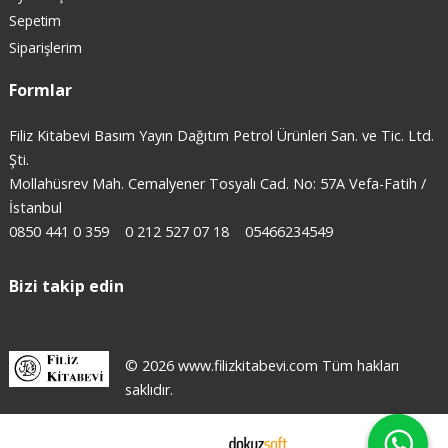
Sepetim
Siparişlerim
Formlar
Filiz Kitabevi Basım Yayın Dağıtım Petrol Ürünleri San. ve Tic. Ltd.
Şti.
Mollahüsrev Mah. Cemalyener Tosyalı Cad. No: 57A Vefa-Fatih /
İstanbul
0850 441 0 359
0 212 527 07 18
05466234549
Bizi takip edin
© 2026 www.filizkitabevi.com Tüm hakları
saklıdır.
E-ticaret