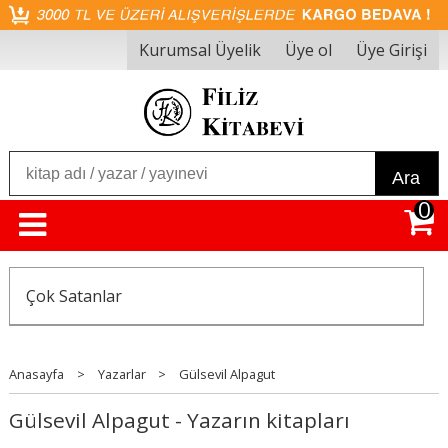
Kurumsal Üyelik
Üye ol
Üye Girişi
Ara
0
Çok Satanlar
Anasayfa
>
Yazarlar
>
Gülsevil Alpagut
Gülsevil Alpagut - Yazarın kitapları