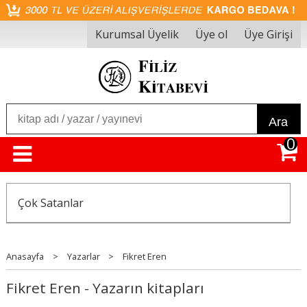
Kurumsal Üyelik
Üye ol
Üye Girişi
Ara
0
Çok Satanlar
Anasayfa
>
Yazarlar
>
Fikret Eren
Fikret Eren - Yazarın kitapları