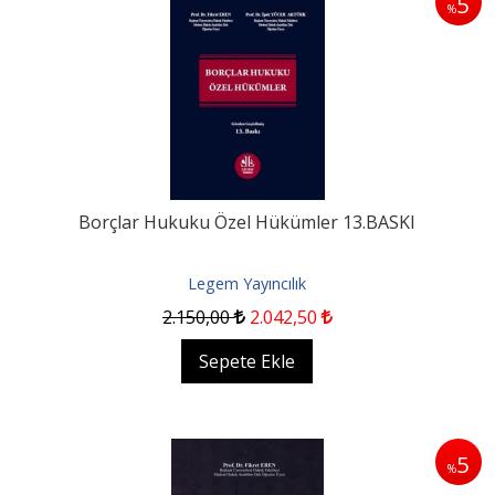
5
%
Borçlar Hukuku Özel Hükümler 13.BASKI
Legem Yayıncılık
2.150
,00
2.042
,50
Sepete Ekle
5
%