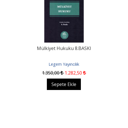
Mülkiyet Hukuku 8.BASKI
Legem Yayıncılık
1.350
,00
1.282
,50
Sepete Ekle