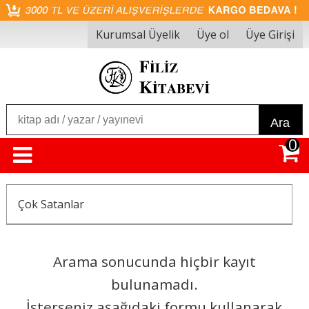
Kurumsal Üyelik
Üye ol
Üye Girişi
Ara
0
Çok Satanlar
Arama sonucunda hiçbir kayıt
bulunamadı.
İsterseniz aşağıdaki formu kullanarak