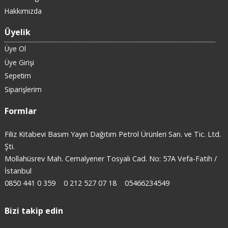
Hakkımızda
Üyelik
Üye Ol
Üye Girişi
Sepetim
Siparişlerim
Formlar
Filiz Kitabevi Basım Yayın Dağıtım Petrol Ürünleri San. ve Tic. Ltd.
Şti.
Mollahüsrev Mah. Cemalyener Tosyalı Cad. No: 57A Vefa-Fatih /
İstanbul
0850 441 0 359
0 212 527 07 18
05466234549
Bizi takip edin