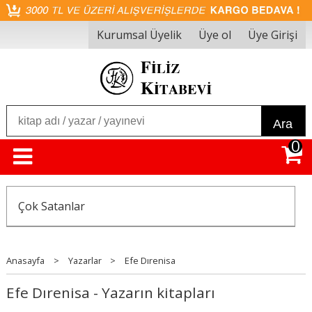
Kurumsal Üyelik
Üye ol
Üye Girişi
Ara
0
Çok Satanlar
Anasayfa
>
Yazarlar
>
Efe Dırenisa
Efe Dırenisa - Yazarın kitapları