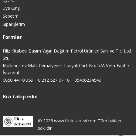
Üye Girişi
Sepetim
Siparişlerim
Formlar
Filiz Kitabevi Basım Yayın Dağıtım Petrol Ürünleri San. ve Tic. Ltd.
Şti.
Mollahüsrev Mah. Cemalyener Tosyalı Cad. No: 57A Vefa-Fatih /
İstanbul
0850 441 0 359
0 212 527 07 18
05466234549
Bizi takip edin
© 2026 www.filizkitabevi.com Tüm hakları
saklıdır.