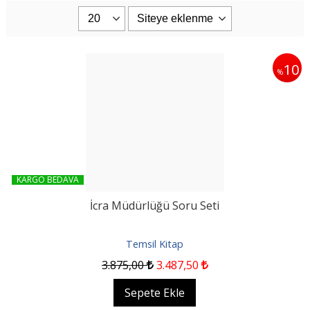
10
%
KARGO BEDAVA
İcra Müdürlüğü Soru Seti
Temsil Kitap
3.875
,00
3.487
,50
Sepete Ekle