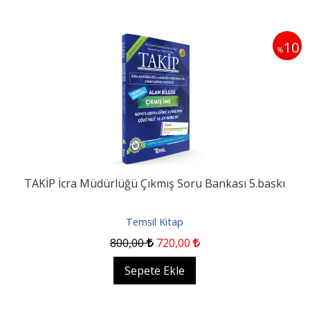
10
%
TAKİP İcra Müdürlüğü Çıkmış Soru Bankası 5.baskı
Temsil Kitap
800
,00
720
,00
Sepete Ekle