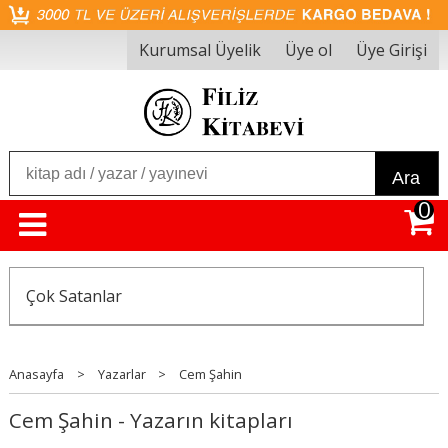
Kurumsal Üyelik
Üye ol
Üye Girişi
Ara
0
Çok Satanlar
Anasayfa
>
Yazarlar
>
Cem Şahin
Cem Şahin - Yazarın kitapları