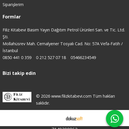
Siparişlerim
Formlar
Filiz Kitabevi Basım Yayın Dağıtım Petrol Ürünleri San. ve Tic. Ltd.
Şti.
Mollahüsrev Mah. Cemalyener Tosyalı Cad. No: 57A Vefa-Fatih /
İstanbul
0850 441 0 359
0 212 527 07 18
05466234549
Bizi takip edin
© 2026 www.filizkitabevi.com Tüm hakları
saklıdır.
E-ticaret