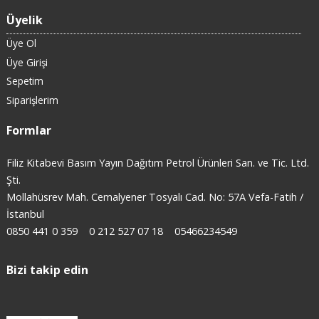
Üyelik
Üye Ol
Üye Girişi
Sepetim
Siparişlerim
Formlar
Filiz Kitabevi Basım Yayın Dağıtım Petrol Ürünleri San. ve Tic. Ltd.
Şti.
Mollahüsrev Mah. Cemalyener Tosyalı Cad. No: 57A Vefa-Fatih /
İstanbul
0850 441 0 359
0 212 527 07 18
05466234549
Bizi takip edin