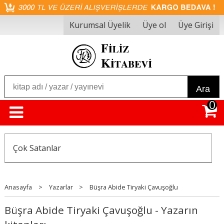
Kurumsal Üyelik
Üye ol
Üye Girişi
Ara
0
Çok Satanlar
Anasayfa
>
Yazarlar
>
Büşra Abide Tiryaki Çavuşoğlu
Büşra Abide Tiryaki Çavuşoğlu - Yazarın