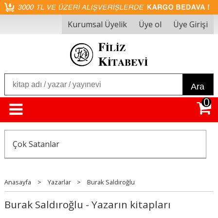
Kurumsal Üyelik
Üye ol
Üye Girişi
Ara
0
Çok Satanlar
Anasayfa
>
Yazarlar
>
Burak Saldıroğlu
Burak Saldıroğlu - Yazarın kitapları