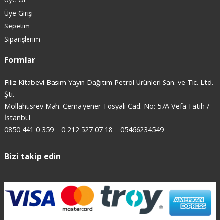
Üye Girişi
Sepetim
Siparişlerim
Formlar
Filiz Kitabevi Basım Yayın Dağıtım Petrol Ürünleri San. ve Tic. Ltd.
Şti.
Mollahüsrev Mah. Cemalyener Tosyalı Cad. No: 57A Vefa-Fatih /
İstanbul
0850 441 0 359
0 212 527 07 18
05466234549
Bizi takip edin