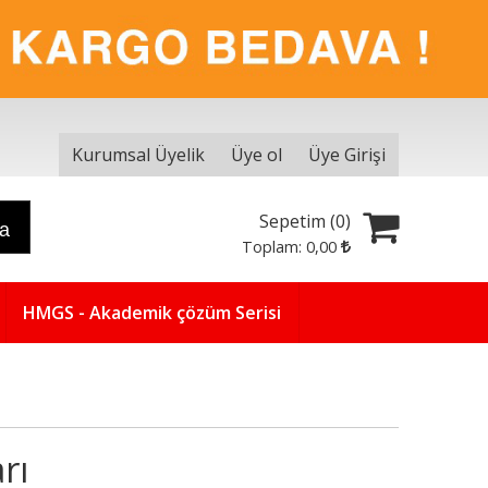
Kurumsal Üyelik
Üye ol
Üye Girişi
Sepetim (
0
)
ra
Toplam:
0
,00
HMGS - Akademik çözüm Serisi
rı
Yeni
5
%