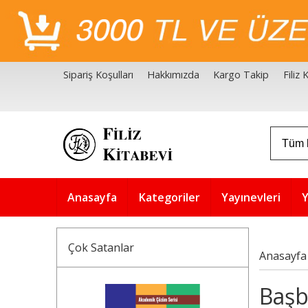
Sipariş Koşulları
Hakkımızda
Kargo Takip
Filiz
Filiz Kitabevi Kaynakçalar
Akademik Çözüm Serisi
Anasayfa
Kategoriler
Yayınevleri
Y
Çok Satanlar
Anasayfa
Başb