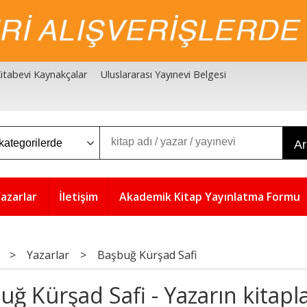
 Kitabevi Kaynakçalar
Uluslararası Yayınevi Belgesi
A
azarlar
İletişim
Akademik Kitap Yayınlatma Formu
>
Yazarlar
>
Başbuğ Kürşad Safi
uğ Kürşad Safi - Yazarın kitapla
5
5
%
%