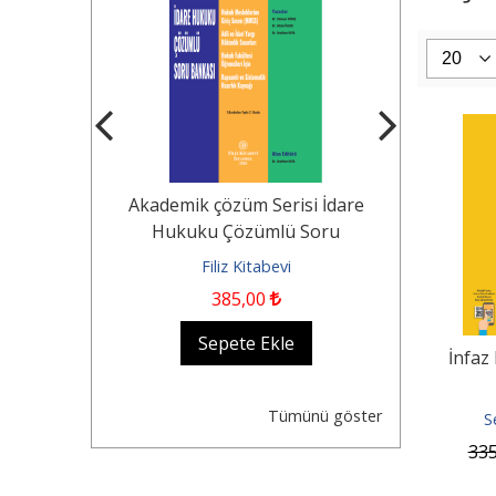
Tekerlekli
Akademik çözüm Serisi İdare
KOCAYUSUF
n Durumu -
Hukuku Çözümlü Soru
Borçlar Huk
Dair...
Bankası Hukuk...
evi
Filiz Kitabevi
Fil
385
,00
1.250
,0
kle
Sepete Ekle
Se
İnfaz
Tümünü göster
S
33