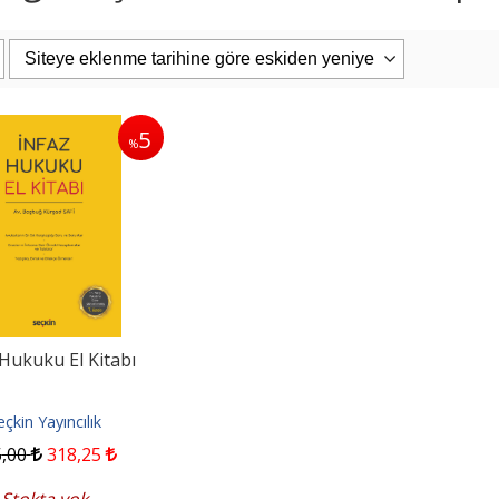
5
%
PAŞAOĞLU/HATEMİ/SEROZAN/ARPACI
Eşya Hukuku 26. Baskı
uku Genel Bölüm...
iz Kitabevi
Filiz Kitabevi
0
1.187
,50
2.400
,00
2.280
,00
pete Ekle
Sepete Ekle
 Hukuku El Kitabı
eçkin Yayıncılık
5
,00
318
,25