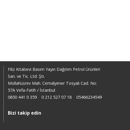
Filiz Kitabevi Basım Yayın Dağıtım Petrol Ürünleri
San. ve Tic. Ltd. Şti.
Mollahüsrev Mah. Cemalyener Tosyalı Cad. No:
57A Vefa-Fatih / İstanbul
0850 441 0 359
0 212 527 07 18
05466234549
Bizi takip edin