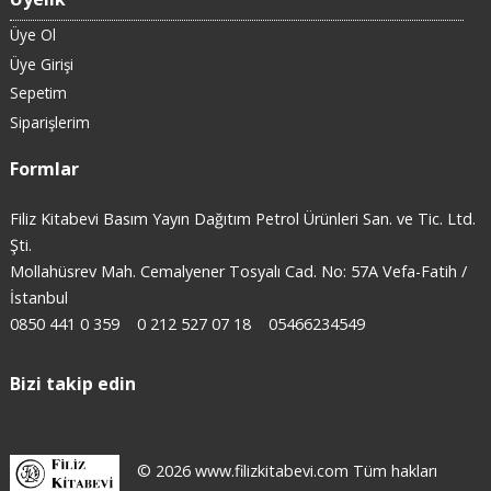
Üye Ol
Üye Girişi
Sepetim
Siparişlerim
Formlar
Filiz Kitabevi Basım Yayın Dağıtım Petrol Ürünleri San. ve Tic. Ltd.
Şti.
Mollahüsrev Mah. Cemalyener Tosyalı Cad. No: 57A Vefa-Fatih /
İstanbul
0850 441 0 359
0 212 527 07 18
05466234549
Bizi takip edin
© 2026 www.filizkitabevi.com Tüm hakları