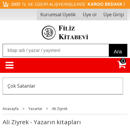
Kurumsal Üyelik
Üye ol
Üye Girişi
Ara
0
Çok Satanlar
Anasayfa
>
Yazarlar
>
Ali Ziyrek
Ali Ziyrek - Yazarın kitapları