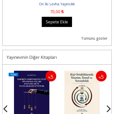
On İki Levha Yayıncılık
70
,00
Sepete Ekle
Tümünü göster
Yayınevinin Diğer Kitapları
Yeni
5
5
5
%
%
%