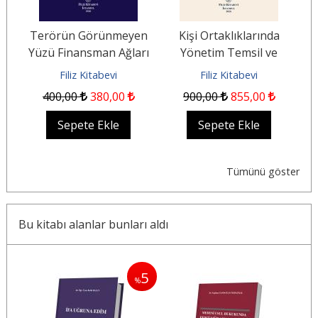
Terörün Görünmeyen
Kişi Ortaklıklarında
B
Yüzü Finansman Ağları
Yönetim Temsil ve
S
ğu
Kaynaklar ve
Sorumluluk
Filiz Kitabevi
Filiz Kitabevi
Uluslararası Güvenlik
400
,00
380
,00
900
,00
855
,00
Sepete Ekle
Sepete Ekle
Tümünü göster
Bu kitabı alanlar bunları aldı
10
5
%