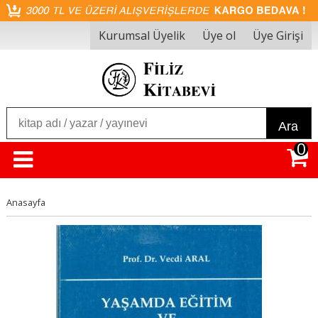
Kurumsal Üyelik
Üye ol
Üye Girişi
Ara
0
Anasayfa