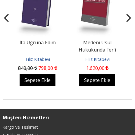
el
İfa Uğruna Edim
Medeni Usul
Hukukunda Fer'i
K
Müdahale Etkisi
Filiz Kitabevi
Filiz Kitabevi
840
,00
798
,00
1.620
,00
Sepete Ekle
Sepete Ekle
Müşteri Hizmetleri
Kargo ve Teslimat