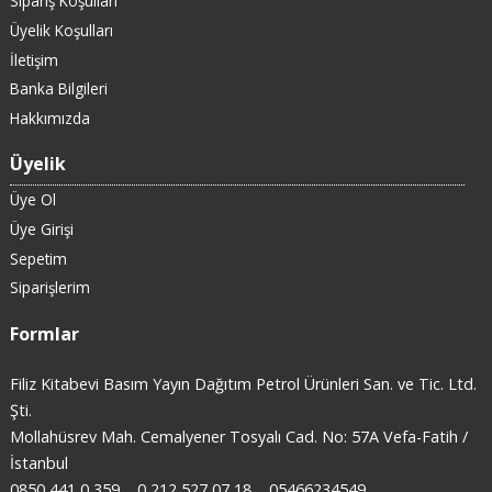
Sipariş Koşulları
Üyelik Koşulları
İletişim
Banka Bilgileri
Hakkımızda
Üyelik
Üye Ol
Üye Girişi
Sepetim
Siparişlerim
Formlar
Filiz Kitabevi Basım Yayın Dağıtım Petrol Ürünleri San. ve Tic. Ltd.
Şti.
Mollahüsrev Mah. Cemalyener Tosyalı Cad. No: 57A Vefa-Fatih /
İstanbul
0850 441 0 359
0 212 527 07 18
05466234549