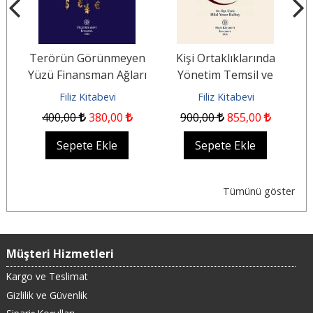
Terörün Görünmeyen
Kişi Ortaklıklarında
B
Yüzü Finansman Ağları
Yönetim Temsil ve
S
ğu
Kaynaklar ve
Sorumluluk
Filiz Kitabevi
Filiz Kitabevi
Uluslararası Güvenlik
400
,00
380
,00
900
,00
855
,00
Sepete Ekle
Sepete Ekle
Tümünü göster
Müşteri Hizmetleri
Kargo ve Teslimat
Gizlilik ve Güvenlik