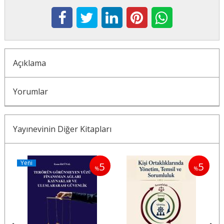
Açıklama
Yorumlar
Yayınevinin Diğer Kitapları
Yeni
5
5
5
%
%
%