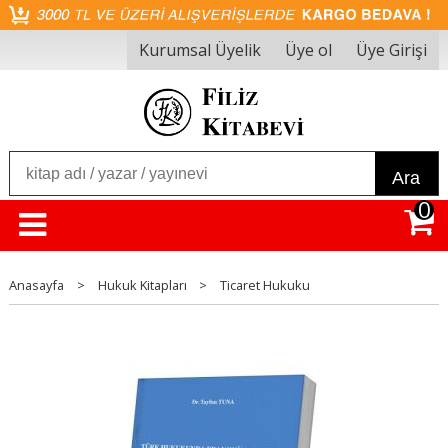
Kurumsal Üyelik
Üye ol
Üye Girişi
Ara
0
Anasayfa
>
Hukuk Kitapları
>
Ticaret Hukuku