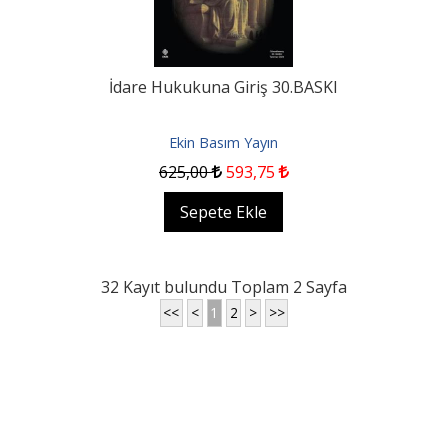
İdare Hukukuna Giriş 30.BASKI
Ekin Basım Yayın
625
,00
593
,75
Sepete Ekle
32 Kayıt bulundu Toplam 2 Sayfa
<<
<
1
2
>
>>