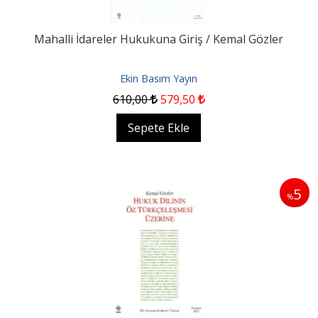
Mahalli İdareler Hukukuna Giriş / Kemal Gözler
Ekin Basım Yayın
610
,00
579
,50
Sepete Ekle
5
%