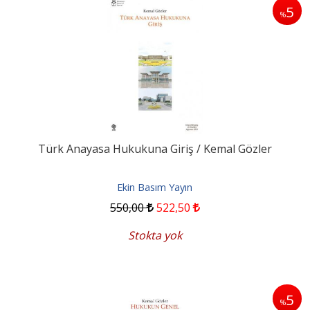
5
%
Türk Anayasa Hukukuna Giriş / Kemal Gözler
Ekin Basım Yayın
550
,00
522
,50
Stokta yok
5
%