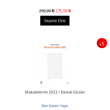
290
,00
275
,50
Sepete Ekle
5
%
Makalelerim 2022 / Kemal Gözler
Ekin Basım Yayın