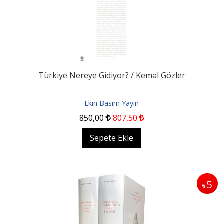
Türkiye Nereye Gidiyor? / Kemal Gözler
Ekin Basım Yayın
850
,00
807
,50
Sepete Ekle
5
%