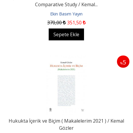
Comparative Study / Kemal...
Ekin Basım Yayın
370
,00
351
,50
Sepete Ekle
5
%
Hukukta İçerik ve Biçim ( Makalelerim 2021 ) / Kemal
Gözler