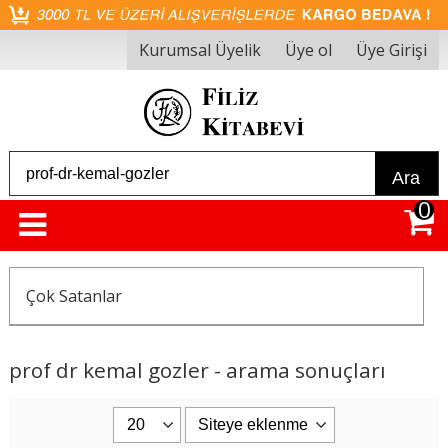
Kurumsal Üyelik
Üye ol
Üye Girişi
Ara
0
Çok Satanlar
prof dr kemal gozler - arama sonuçları