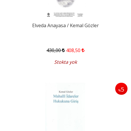
Elveda Anayasa / Kemal Gözler
430
,00
408
,50
Stokta yok
5
%