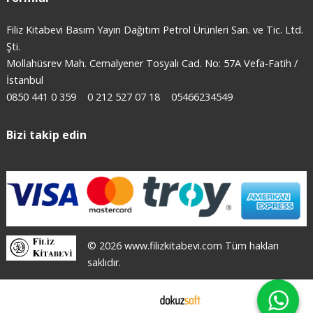
Filiz Kitabevi Basım Yayın Dağıtım Petrol Ürünleri San. ve Tic. Ltd.
Şti.
Mollahüsrev Mah. Cemalyener Tosyalı Cad. No: 57A Vefa-Fatih /
İstanbul
0850 441 0 359
0 212 527 07 18
05466234549
Bizi takip edin
© 2026 www.filizkitabevi.com Tüm hakları
saklıdır.
E-ticaret