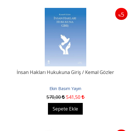
5
%
İnsan Hakları Hukukuna Giriş / Kemal Gözler
Ekin Basım Yayın
570
,00
541
,50
Sepete Ekle