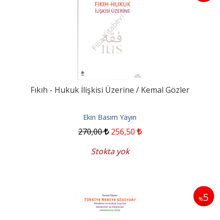
Fıkıh - Hukuk İlişkisi Üzerine / Kemal Gözler
Ekin Basım Yayın
270
,00
256
,50
Stokta yok
5
%