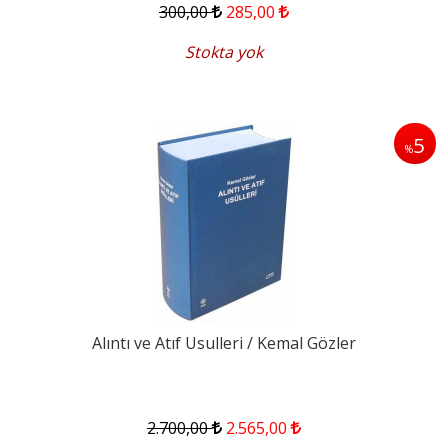
300
,00
285
,00
Stokta yok
5
%
Alıntı ve Atıf Usulleri / Kemal Gözler
2.700
,00
2.565
,00