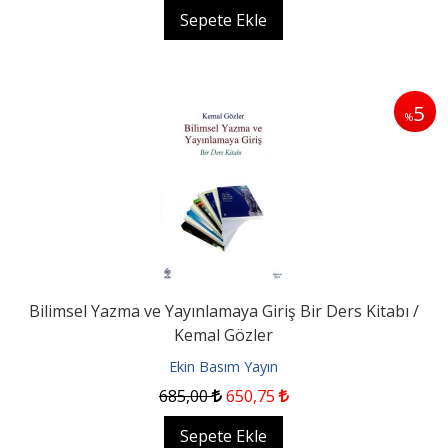
Sepete Ekle
5
%
Bilimsel Yazma ve Yayınlamaya Giriş Bir Ders Kitabı /
Kemal Gözler
Ekin Basım Yayın
685
,00
650
,75
Sepete Ekle