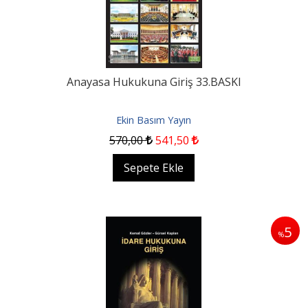
Anayasa Hukukuna Giriş 33.BASKI
Ekin Basım Yayın
570
,00
541
,50
Sepete Ekle
5
%