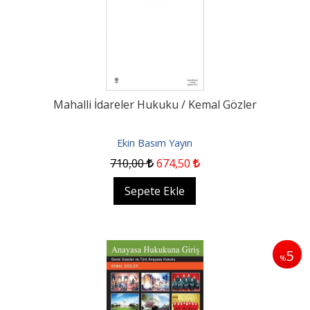
Mahalli İdareler Hukuku / Kemal Gözler
Ekin Basım Yayın
710
,00
674
,50
Sepete Ekle
5
%