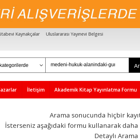
 Kitabevi Kaynakçalar
Uluslararası Yayınevi Belgesi
A
azarlar
İletişim
Akademik Kitap Yayınlatma Formu
Arama sonucunda hiçbir kayı
İsterseniz aşağıdaki formu kullanarak daha 
Detaylı Arama
5
5
%
%