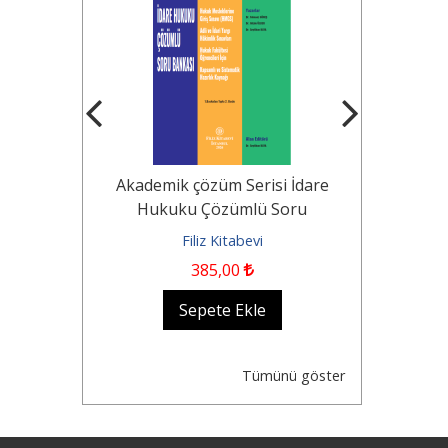
Tekerlekli
Akademik çözüm Serisi İdare
KOCAYUSUF
n Durumu -
Hukuku Çözümlü Soru
Borçlar Huk
Dair...
Bankası Hukuk...
evi
Filiz Kitabevi
Fil
385
,00
1.250
,0
kle
Sepete Ekle
Se
Tümünü göster