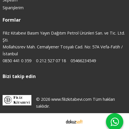
Siparişlerim
Formlar
Filiz Kitabevi Basım Yayın Dağıtım Petrol Ürünleri San. ve Tic. Ltd.
Şti.
Mollahüsrev Mah. Cemalyener Tosyalı Cad. No: 57A Vefa-Fatih /
İstanbul
0850 441 0 359
0 212 527 07 18
05466234549
Bizi takip edin
© 2026 www.filizkitabevi.com Tüm hakları
saklıdır.
E-ticaret