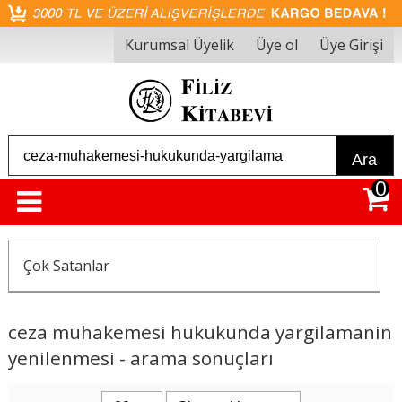
Kurumsal Üyelik
Üye ol
Üye Girişi
Ara
0
Çok Satanlar
ceza muhakemesi hukukunda yargilamanin
yenilenmesi - arama sonuçları