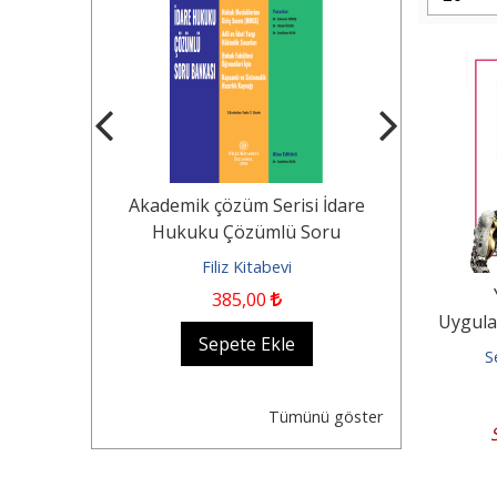
Tekerlekli
Akademik çözüm Serisi İdare
KOCAYUSUF
n Durumu -
Hukuku Çözümlü Soru
Borçlar Huk
Dair...
Bankası Hukuk...
evi
Filiz Kitabevi
Fil
385
,00
1.250
,0
Uygula
kle
Sepete Ekle
Se
Ağı ¦ M
S
Tümünü göster