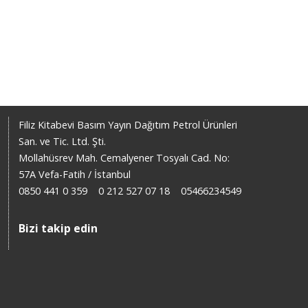
Filiz Kitabevi Basım Yayın Dağıtım Petrol Ürünleri
San. ve Tic. Ltd. Şti.
Mollahüsrev Mah. Cemalyener Tosyalı Cad. No:
57A Vefa-Fatih / İstanbul
0850 441 0 359
0 212 527 07 18
05466234549
Bizi takip edin