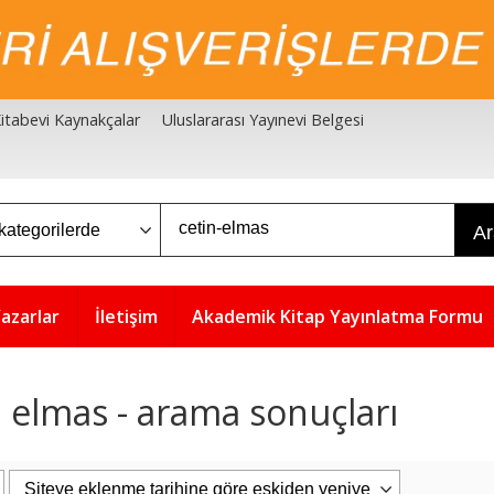
 Kitabevi Kaynakçalar
Uluslararası Yayınevi Belgesi
A
azarlar
İletişim
Akademik Kitap Yayınlatma Formu
n elmas - arama sonuçları
5
5
%
%