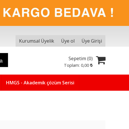
Kurumsal Üyelik
Üye ol
Üye Girişi
Sepetim (
0
)
ra
Toplam:
0
,00
HMGS - Akademik çözüm Serisi
Yeni
5
%