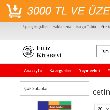
Sipariş Koşulları
Hakkımızda
Kargo Takip
Filiz
Filiz Kitabevi Kaynakçalar
Akademik Çözüm Serisi
Anasayfa
Kategoriler
Yayınevleri
Y
Çok Satanlar
ceti