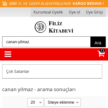
Kurumsal Üyelik
Üye ol
Üye Girişi
Ara
0
Çok Satanlar
canan yilmaz - arama sonuçları