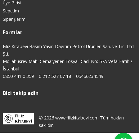
Üye Girişi
Sepetim
Siparişlerim
Formlar
Filiz Kitabevi Basım Yayın Dağıtım Petrol Ürünleri San. ve Tic. Ltd.
Şti.
Mollahüsrev Mah. Cemalyener Tosyalı Cad. No: 57A Vefa-Fatih /
İstanbul
0850 441 0 359
0 212 527 07 18
05466234549
Bizi takip edin
© 2026 www.filizkitabevi.com Tüm hakları
saklıdır.