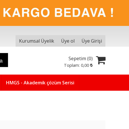
Kurumsal Üyelik
Üye ol
Üye Girişi
Sepetim (
0
)
ra
Toplam:
0
,00
HMGS - Akademik çözüm Serisi
Yeni
5
%