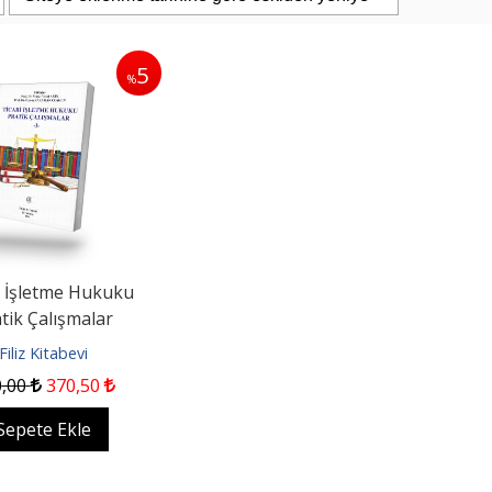
5
%
PAŞAOĞLU/HATEMİ/SEROZAN/ARPACI
Eşya Hukuku 26. Baskı
uku Genel Bölüm...
iz Kitabevi
Filiz Kitabevi
i İşletme Hukuku
0
1.187
,50
2.400
,00
2.280
,00
tik Çalışmalar
pete Ekle
Sepete Ekle
Filiz Kitabevi
0
,00
370
,50
Sepete Ekle