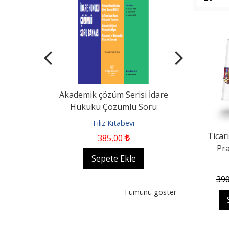
Tekerlekli
Akademik çözüm Serisi İdare
KOCAYUSUF
n Durumu -
Hukuku Çözümlü Soru
Borçlar Huk
Dair...
Bankası Hukuk...
evi
Filiz Kitabevi
Fil
Ticar
385
,00
1.250
,0
Pra
kle
Sepete Ekle
Se
39
Tümünü göster