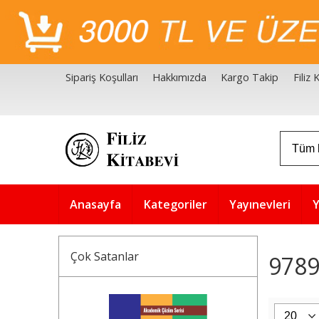
Sipariş Koşulları
Hakkımızda
Kargo Takip
Filiz
Filiz Kitabevi Kaynakçalar
Akademik Çözüm Serisi
Anasayfa
Kategoriler
Yayınevleri
Y
Çok Satanlar
9789