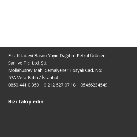
Filiz Kitabevi Basım Yayın Dağıtım Petrol Ürünleri
San. ve Tic. Ltd. Şti.
Mollahüsrev Mah. Cemalyener Tosyalı Cad. No:
57A Vefa-Fatih / İstanbul
0850 441 0 359
0 212 527 07 18
05466234549
Bizi takip edin