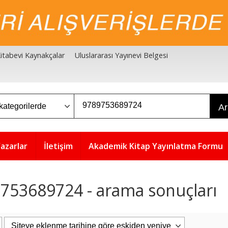
 Kitabevi Kaynakçalar
Uluslararası Yayınevi Belgesi
A
azarlar
İletişim
Akademik Kitap Yayınlatma Formu
753689724 - arama sonuçları
5
5
%
%