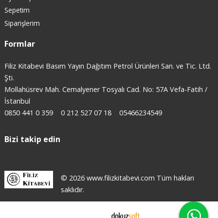
Sepetim
Siparişlerim
Formlar
Filiz Kitabevi Basım Yayın Dağıtım Petrol Ürünleri San. ve Tic. Ltd.
Şti.
Mollahüsrev Mah. Cemalyener Tosyalı Cad. No: 57A Vefa-Fatih /
İstanbul
0850 441 0 359
0 212 527 07 18
05466234549
Bizi takip edin
© 2026 www.filizkitabevi.com Tüm hakları
saklıdır.
E-ticaret