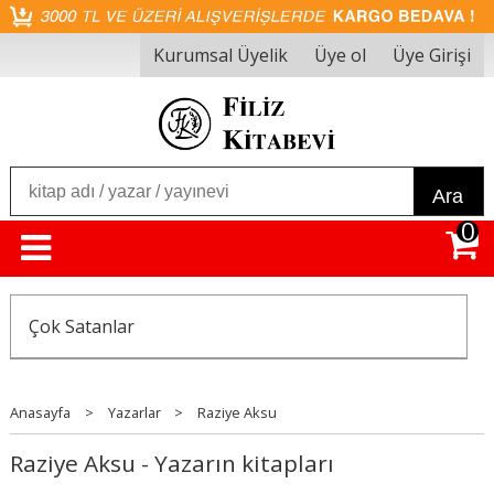
Kurumsal Üyelik
Üye ol
Üye Girişi
Ara
0
Çok Satanlar
Anasayfa
>
Yazarlar
>
Raziye Aksu
Raziye Aksu - Yazarın kitapları