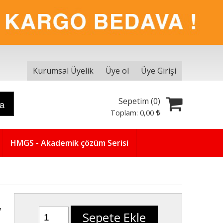
Kurumsal Üyelik
Üye ol
Üye Girişi
Sepetim (
0
)
ra
Toplam:
0
,00
HMGS - Akademik çözüm Serisi
,
Sepete Ekle