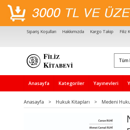
Sipariş Koşulları
Hakkımızda
Kargo Takip
Filiz
Filiz Kitabevi Kaynakçalar
Akademik Çözüm Serisi
Anasayfa
Kategoriler
Yayınevleri
Y
Anasayfa
>
Hukuk Kitapları
>
Medeni Huk