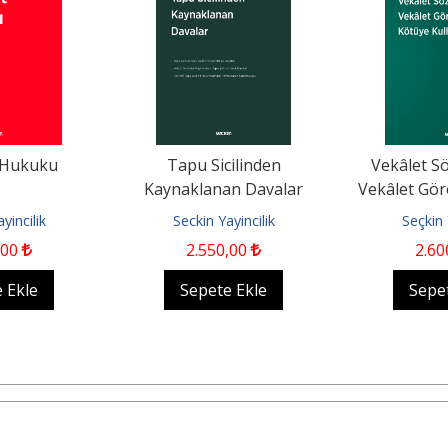
 Hukuku
Tapu Sicilinden
Vekâlet S
Kaynaklanan Davalar
Vekâlet Gör
Kulla
yincilik
Seckin Yayincilik
Seçkin 
,00
2.550
,00
2.60
 Ekle
Sepete Ekle
Sepe