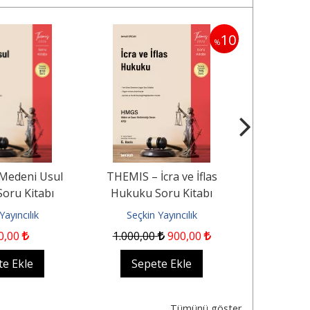
10
%
Medeni Usul
THEMIS – İcra ve İflas
Mal Rejimini
oru Kitabı
Hukuku Soru Kitabı
ve Paraları
Yayıncılık
Seçkin Yayıncılık
Seçkin
0
,00
1.000
,00
900
,00
8
te Ekle
Sepete Ekle
Sep
Tümünü göster