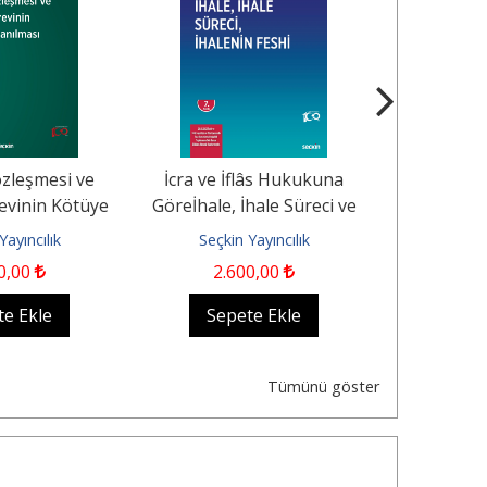
özleşmesi ve
İcra ve İflâs Hukukuna
İcra
evinin Kötüye
Göreİhale, İhale Süreci ve
Hukukun
nılması
İhalenin Feshi
İptal
Yayıncılık
Seçkin Yayıncılık
Seçkin
0
,00
2.600
,00
2.
te Ekle
Sepete Ekle
Sep
Tümünü göster