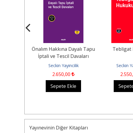
ve Munzam
Önalım Hakkına Dayalı Tapu
Tebligat
r
İptali ve Tescil Davaları
ncilik
Seckin Yayincilik
Seckin Ya
00
2.650
,00
2.550
Ekle
Sepete Ekle
Sepete
Yayınevinin Diğer Kitapları