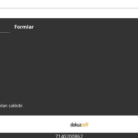
Formlar
rı saklıdır.
E-ticaret
7140200862