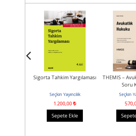
sel Dönüşüm
Sigorta Tahkim Yargılaması
THEMIS – Avuk
ku
Soru K
ncılık
Seçkin Yayıncılık
Seçkin Ya
0
1.200
,00
570
,
Ekle
Sepete Ekle
Sepete