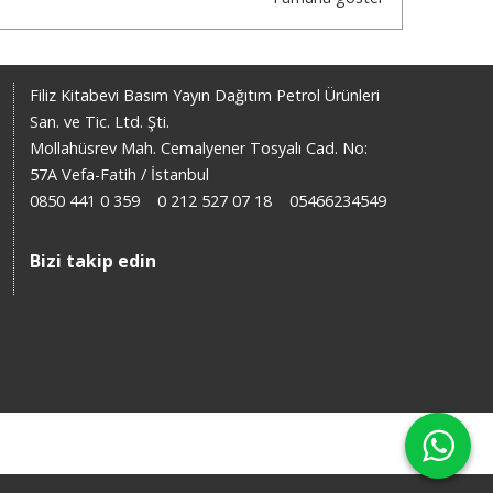
Filiz Kitabevi Basım Yayın Dağıtım Petrol Ürünleri
San. ve Tic. Ltd. Şti.
Mollahüsrev Mah. Cemalyener Tosyalı Cad. No:
57A Vefa-Fatih / İstanbul
0850 441 0 359
0 212 527 07 18
05466234549
Bizi takip edin