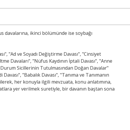
s davalarına, ikinci bölümünde ise soybağı
ı", "Ad ve Soyadı Değiştirme Davası", "Cinsiyet
ltme Davaları", "Nüfus Kaydının İptali Davası", "Anne
el Durum Sicillerinin Tutulmasından Doğan Davalar"
ddi Davası", "Babalık Davası", "Tanıma ve Tanımanın
nilerek, her konuyla ilgili mevzuata, konu anlatımına,
atlara yer verilmek suretiyle, bir davanın baştan sona