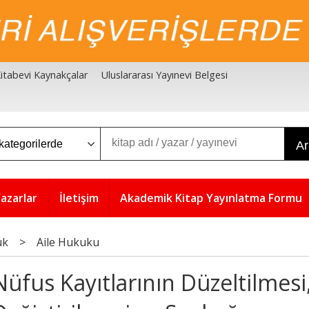
 Kitabevi Kaynakçalar
Uluslararası Yayınevi Belgesi
A
azarlar
İletişim
Akademik Kitap Yayınlatma Formu
uk
>
Aile Hukuku
Nüfus Kayıtlarının Düzeltilmesi