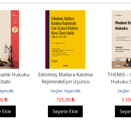
atlık Hukuku
Edinilmiş Mallara Katılma
THEMIS – 
itabı
RejimindeEşin Üçüncü
Hukuku S
Kişilere Karşı Dava Hakkı...
yıncılık
Seçkin Yayıncılık
Seçkin 
00
725
,00
1.10
 Ekle
Sepete Ekle
Sepe