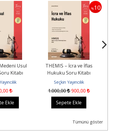
10
%
Medeni Usul
THEMIS – İcra ve İflas
Mal Rejimini
oru Kitabı
Hukuku Soru Kitabı
ve Paraları
Yayıncılık
Seçkin Yayıncılık
Seçkin
0
,00
1.000
,00
900
,00
8
te Ekle
Sepete Ekle
Sep
Tümünü göster