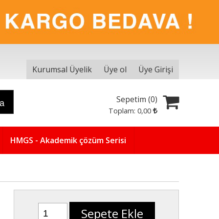
Kurumsal Üyelik
Üye ol
Üye Girişi
Sepetim (
0
)
ra
Toplam:
0
,00
HMGS - Akademik çözüm Serisi
Sepete Ekle