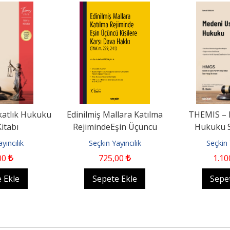
atlık Hukuku
Edinilmiş Mallara Katılma
THEMIS – 
itabı
RejimindeEşin Üçüncü
Hukuku S
Kişilere Karşı Dava Hakkı...
yıncılık
Seçkin Yayıncılık
Seçkin 
00
725
,00
1.10
 Ekle
Sepete Ekle
Sepe