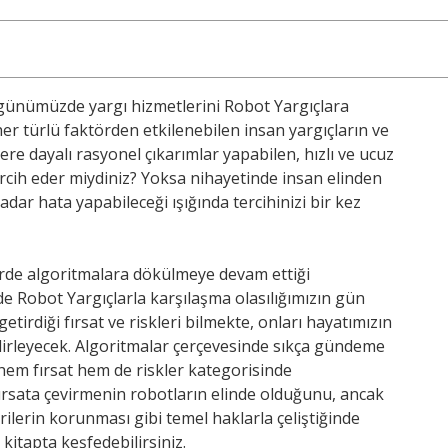
ı günümüzde yargı hizmetlerini Robot Yargıçlara
her türlü faktörden etkilenebilen insan yargıçların ve
lere dayalı rasyonel çıkarımlar yapabilen, hızlı ve ucuz
rcih eder miydiniz? Yoksa nihayetinde insan elinden
dar hata yapabileceği ışığında tercihinizi bir kez
erde algoritmalara dökülmeye devam ettiği
lde Robot Yargıçlarla karşılaşma olasılığımızın gün
etirdiği fırsat ve riskleri bilmekte, onları hayatımızın
lirleyecek. Algoritmalar çerçevesinde sıkça gündeme
ı hem fırsat hem de riskler kategorisinde
fırsata çevirmenin robotların elinde olduğunu, ancak
erilerin korunması gibi temel haklarla çeliştiğinde
itapta keşfedebilirsiniz.