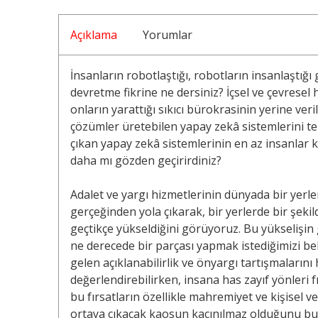
Açıklama
Yorumlar
İnsanların robotlaştığı, robotların insanlaştığ
devretme fikrine ne dersiniz? İçsel ve çevresel 
onların yarattığı sıkıcı bürokrasinin yerine veri
çözümler üretebilen yapay zekâ sistemlerini te
çıkan yapay zekâ sistemlerinin en az insanlar ka
daha mı gözden geçirirdiniz?
Adalet ve yargı hizmetlerinin dünyada bir yerl
gerçeğinden yola çıkarak, bir yerlerde bir şeki
geçtikçe yükseldiğini görüyoruz. Bu yükselişin g
ne derecede bir parçası yapmak istediğimizi be
gelen açıklanabilirlik ve önyargı tartışmaların
değerlendirebilirken, insana has zayıf yönleri 
bu fırsatların özellikle mahremiyet ve kişisel v
ortaya çıkacak kaosun kaçınılmaz olduğunu bu k