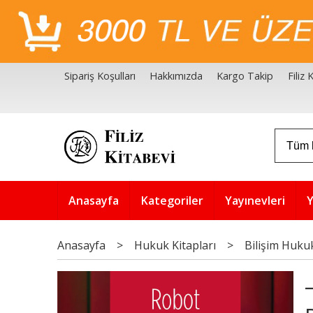
Sipariş Koşulları
Hakkımızda
Kargo Takip
Filiz
Filiz Kitabevi Kaynakçalar
Akademik Çözüm Serisi
Anasayfa
Kategoriler
Yayınevleri
Y
Anasayfa
>
Hukuk Kitapları
>
Bilişim Huku