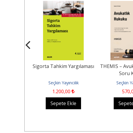
şüm Hukuku
Sigorta Tahkim Yargılaması
THEMIS – Avuk
Soru K
ncılık
Seçkin Yayıncılık
Seçkin Ya
0
1.200
,00
570
,
Ekle
Sepete Ekle
Sepete