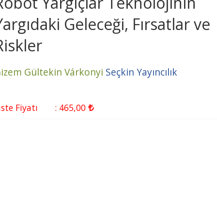
Robot Yargıçlar Teknolojinin
Yargıdaki Geleceği, Fırsatlar ve
Riskler
izem Gültekin Várkonyi
Seçkin Yayıncılık
iste Fiyatı
:
465
,00