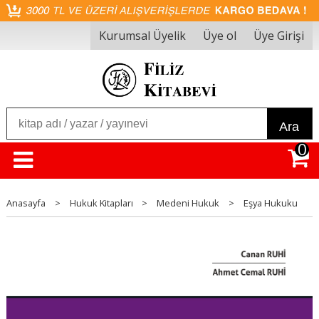
Kurumsal Üyelik
Üye ol
Üye Girişi
Ara
0
Anasayfa
>
Hukuk Kitapları
>
Medeni Hukuk
>
Eşya Hukuku