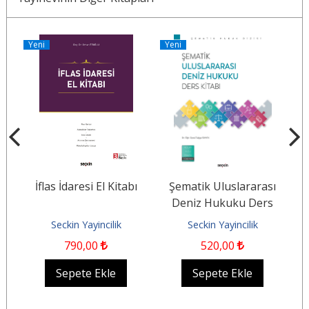
Yeni
Yeni
Y
İflas İdaresi El Kitabı
Şematik Uluslararası
n
Deniz Hukuku Ders
İd
Kitabı
v
Seckin Yayincilik
Seckin Yayincilik
790
,00
520
,00
Sepete Ekle
Sepete Ekle