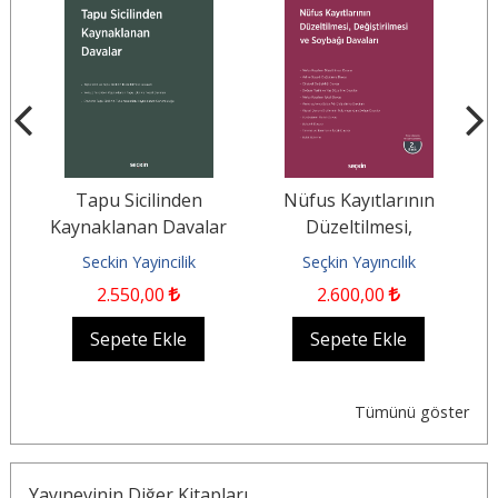
Tapu Sicilinden
Nüfus Kayıtlarının
V
Kaynaklanan Davalar
Düzeltilmesi,
Değiştirilmesi ve
Seckin Yayincilik
Seçkin Yayıncılık
Soybağı Davaları
2.550
,00
2.600
,00
Sepete Ekle
Sepete Ekle
Tümünü göster
Yayınevinin Diğer Kitapları