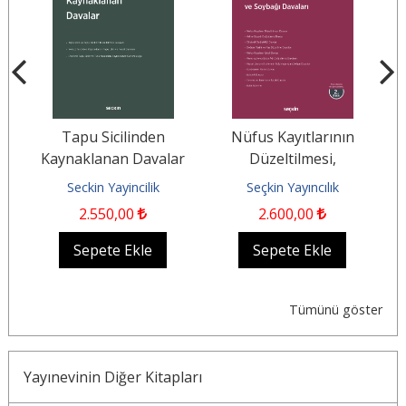
lı
Tapu Sicilinden
Nüfus Kayıtlarının
V
l
Kaynaklanan Davalar
Düzeltilmesi,
Değiştirilmesi ve
Seckin Yayincilik
Seçkin Yayıncılık
Soybağı Davaları
2.550
,00
2.600
,00
Sepete Ekle
Sepete Ekle
Tümünü göster
Yayınevinin Diğer Kitapları