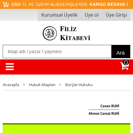
Kurumsal Üyelik
Üye ol
Üye Girişi
Ara
0
Anasayfa
>
Hukuk Kitapları
>
Borçlar Hukuku