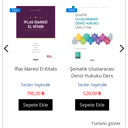
Yeni
Yeni
Y
İflas İdaresi El Kitabı
Şematik Uluslararası
n
Deniz Hukuku Ders
İd
Kitabı
v
Seckin Yayincilik
Seckin Yayincilik
790
,00
520
,00
Sepete Ekle
Sepete Ekle
Tümünü göster