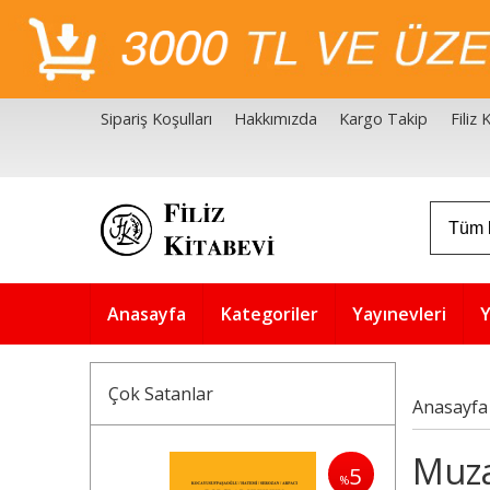
Sipariş Koşulları
Hakkımızda
Kargo Takip
Filiz
Filiz Kitabevi Kaynakçalar
Akademik Çözüm Serisi
Anasayfa
Kategoriler
Yayınevleri
Y
Çok Satanlar
Anasayfa
Muza
5
%