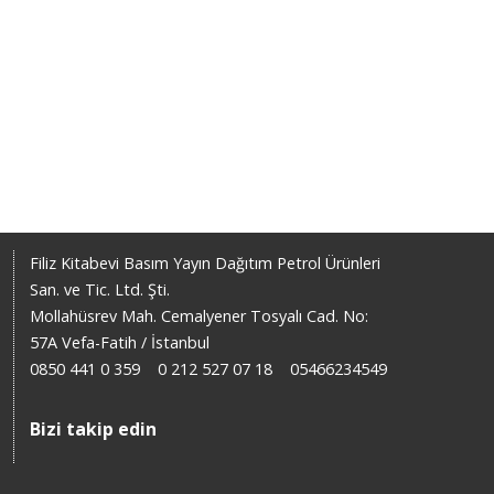
Filiz Kitabevi Basım Yayın Dağıtım Petrol Ürünleri
San. ve Tic. Ltd. Şti.
Mollahüsrev Mah. Cemalyener Tosyalı Cad. No:
57A Vefa-Fatih / İstanbul
0850 441 0 359
0 212 527 07 18
05466234549
Bizi takip edin