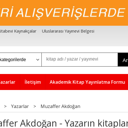
 Kitabevi Kaynakçalar
Uluslararası Yayınevi Belgesi
A
azarlar
İletişim
Akademik Kitap Yayınlatma Formu
>
Yazarlar
>
Muzaffer Akdoğan
ffer Akdoğan - Yazarın kitaplar
5
%