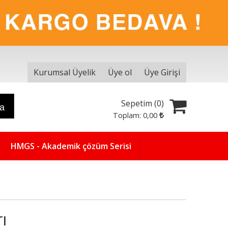
Kurumsal Üyelik
Üye ol
Üye Girişi
Sepetim (
0
)
ra
Toplam:
0
,00
HMGS - Akademik çözüm Serisi
ı
Yeni
5
%