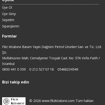
Üye Ol
Üye Girişi
Sepetim
Siparişlerim
Formlar
Filiz Kitabevi Basım Yayın Dağıtım Petrol Ürünleri San. ve Tic. Ltd.
Şti.
Mollahüsrev Mah. Cemalyener Tosyalı Cad. No: 57A Vefa-Fatih /
İstanbul
0850 441 0 359
0 212 527 07 18
05466234549
Bizi takip edin
© 2026 www.filizkitabevi.com Tüm hakları