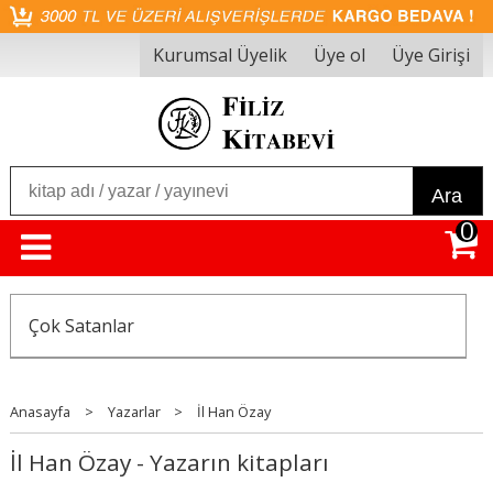
Kurumsal Üyelik
Üye ol
Üye Girişi
Ara
0
Çok Satanlar
Anasayfa
>
Yazarlar
>
İl Han Özay
İl Han Özay - Yazarın kitapları