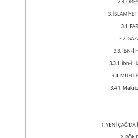
2.3. ORESME (13
3. İSLAMİYET'TE EK
3.1. FARABİ (8
3.2. GAZALİ (10
3.3. İBN-İ HALDUN
3.3.1. İbn-İ Haldun
3.4. MUHTESİB MAK
3.4.1. Makrizi’nin 
1. YENİ ÇAĞ’DA İKTİ
2. RÖNESANS ...