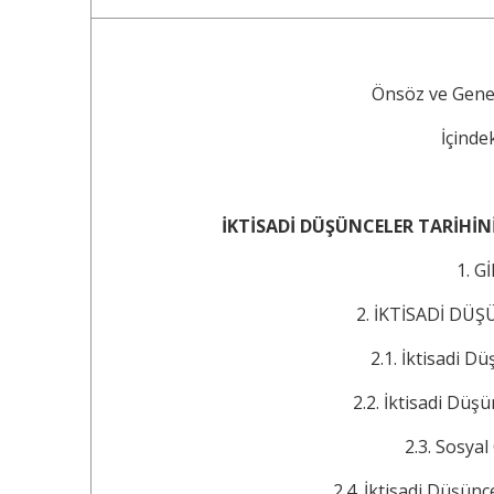
Önsöz ve Genel Değerlendi
İçindekiler...
İKTİSADİ DÜŞÜNCELER TARİHİNİ
1. GİRİŞ .
2. İKTİSADİ DÜŞÜNC
2.1. İktisadi Düşüncele
2.2. İktisadi Düşünce ve
2.3. Sosyal Olgular
2.4. İktisadi Düşünceler Ta