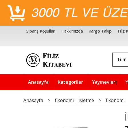
Sipariş Koşulları
Hakkımızda
Kargo Takip
Filiz
Filiz Kitabevi Kaynakçalar
Akademik Çözüm Serisi
Anasayfa
Kategoriler
Yayınevleri
Y
Anasayfa
>
Ekonomi | İşletme
>
Ekonomi