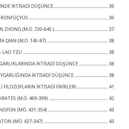
 İKTİSADİ DÜŞÜNCE............................................................... 36
NFÜÇYÜS ........................................................................................... 36
NG (M.Ö. 720-645 ).............................................................. 37
AN (M.Ö. 145-87) ...................................................................... 38
AO TZU .................................................................................................. 38
LIKLARINDA İKTİSADİ DÜŞÜNCE ................................. 38
LIĞINDA İKTİSADİ DÜŞÜNCE ...................................... 38
LOZOFLARIN İKTİSADİ FİKİRLERİ..................................... 41
S (M.Ö. 469-399) .................................................................... 42
 (MÖ. 431-354) ..................................................................... 43
(MÖ. 427-347) .......................................................................... 43