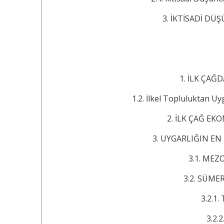
3. İKTİSADİ DÜŞÜN
1. İLK ÇAĞDAN ÖNCEK
1.2. İlkel Topluluktan Uyga
2. İLK ÇAĞ EKONOMİL
3. UYGARLIĞIN EN E
3.1. MEZOPOTAM
3.2. SÜMERLİLER
3.2.1. Tapın
3.2.2. Ti