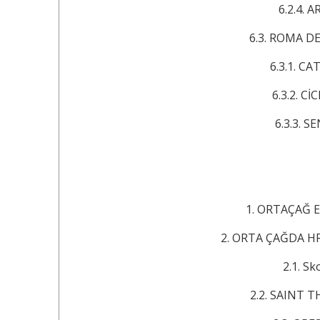
6.2.4. ARİSTO
6.3. ROMA DEVLET
6.3.1. CATO (MÖ
6.3.2. CİCERO 
6.3.3. SENECA 
1. ORTAÇAĞ EKONOMİS
2. ORTA ÇAĞDA HRİ
2.1. Skolastik
2.2. SAINT THOMAS A