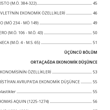
 (M.Ö. 384-322)........................................................................... 45
İ’NİN EKONOMİK ÖZELLİKLERİ ................................... 46
 234 - MÖ 149) ....................................................................... 49
(M.Ö. 106 - M.Ö. 43) ................................................................. 50
(M.Ö. 4 - M.S. 65) ..................................................................... 51
ÜÇÜNCÜ BÖLÜM
ORTAÇAĞDA EKONOMİK DÜŞÜNCE
İNİN ÖZELLİKLERİ ...................................................... 53
STİYAN AVRUPA’DA EKONOMİK DÜŞÜNCE ............... 55
ler ...................................................................................................... 55
QUIN (1225-1274) ......................................................... 56