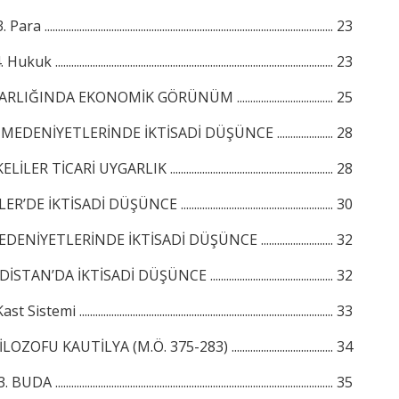
ara ............................................................................................................ 23
kuk ........................................................................................................ 23
IĞINDA EKONOMİK GÖRÜNÜM .................................... 25
ENİYETLERİNDE İKTİSADİ DÜŞÜNCE ..................... 28
ER TİCARİ UYGARLIK ............................................................. 28
E İKTİSADİ DÜŞÜNCE ......................................................... 30
İYETLERİNDE İKTİSADİ DÜŞÜNCE ........................... 32
AN’DA İKTİSADİ DÜŞÜNCE .............................................. 32
Sistemi ............................................................................................... 33
ZOFU KAUTİLYA (M.Ö. 375-283) ...................................... 34
BUDA ........................................................................................................ 35