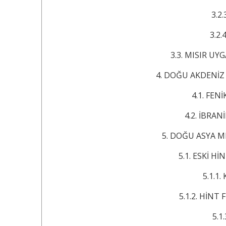
3.2.3. P
3.2.4. Hu
3.3. MISIR UYGARL
4. DOĞU AKDENİZ MED
4.1. FENİKELİL
4.2. İBRANİLER’D
5. DOĞU ASYA MEDEN
5.1. ESKİ HİNDİST
5.1.1. Kast 
5.1.2. HİNT FİLO
5.1.3. 