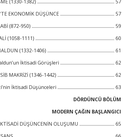
30-1382) .................................................................................... 57
ONOMİK DÜŞÜNCE ........................................................... 57
72-950) .......................................................................................... 59
58-1111) ...................................................................................... 60
 (1332-1406) ......................................................................... 61
’un İktisadi Görüşleri ........................................................... 62
RİZİ (1346-1442) .............................................................. 62
İktisadi Düşünceleri .............................................................. 63
DÖRDÜNCÜ BÖLÜM
MODERN ÇAĞIN BAŞLANGICI
SADİ DÜŞÜNCENİN OLUŞUMU ...................................... 65
.......................................................................................................... 66