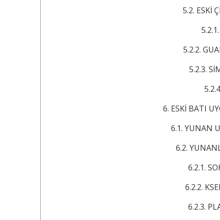
5.2. ESKİ ÇİNDE
5.2.1. KO
5.2.2. GUAN ZHO
5.2.3. SİMA Qİ
5.2.4. L
6. ESKİ BATI UYGAR
6.1. YUNAN UYGAR
6.2. YUNANLI Fİ
6.2.1. SOKRATE
6.2.2. KSENOFON
6.2.3. PLATON 