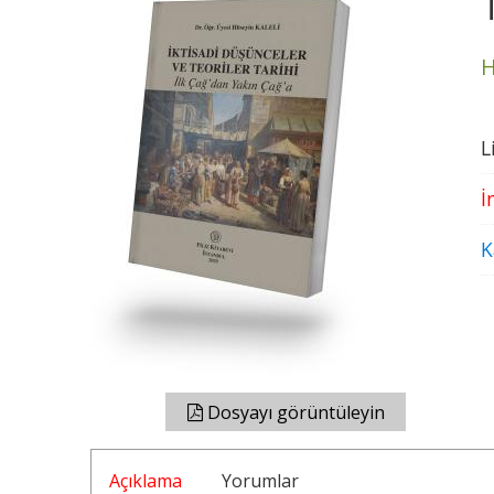
H
L
İ
K
Dosyayı görüntüleyin
Açıklama
Yorumlar