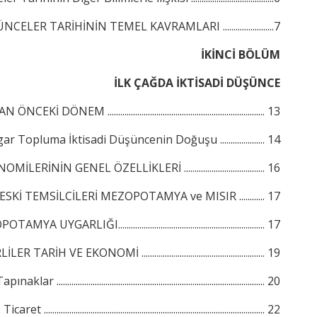
CELER TARİHİNİN TEMEL KAVRAMLARI ........................7
İKİNCİ BÖLÜM
İLK ÇAĞDA İKTİSADİ DÜŞÜNCE
İ DÖNEM .......................................................................... 13
r Topluma İktisadi Düşüncenin Doğuşu ..................... 14
ERİNİN GENEL ÖZELLİKLERİ ...................................... 16
SKİ TEMSİLCİLERİ MEZOPOTAMYA ve MISIR ............ 17
YA UYGARLIĞI..................................................................... 17
 TARİH VE EKONOMİ .......................................................... 19
aklar .................................................................................................. 20
caret ........................................................................................................ 22