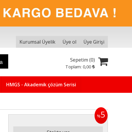
Kurumsal Üyelik
Üye ol
Üye Girişi
Sepetim (
0
)
ra
Toplam:
0
,00
HMGS - Akademik çözüm Serisi
5
%