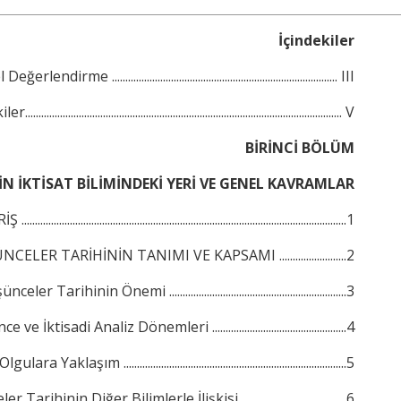
İçindekiler
rme .................................................................................... III
................................................................................................................... V
BİRİNCİ BÖLÜM
N İKTİSAT BİLİMİNDEKİ YERİ VE GENEL KAVRAMLAR
........................................................................................................................1
ELER TARİHİNİN TANIMI VE KAPSAMI .........................2
r Tarihinin Önemi ..................................................................3
 İktisadi Analiz Dönemleri ..................................................4
a Yaklaşım ...................................................................................5
rihinin Diğer Bilimlerle İlişkisi .......................................6