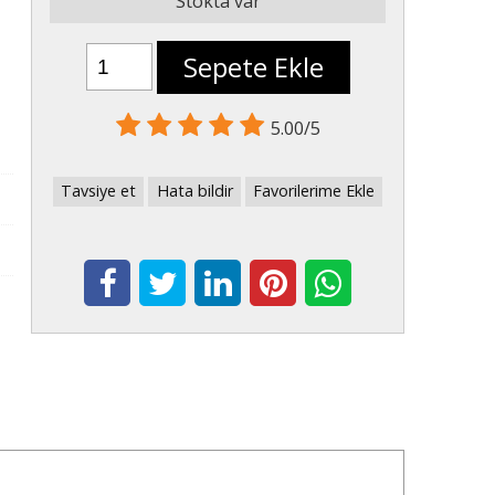
Stokta var
Sepete Ekle
5.00/5
Tavsiye et
Hata bildir
Favorilerime Ekle