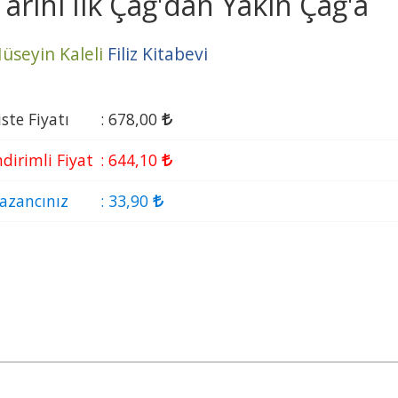
Tarihi İlk Çağ'dan Yakın Çağ'a
üseyin Kaleli
Filiz Kitabevi
iste Fiyatı
:
678
,00
ndirimli Fiyat
:
644
,10
azancınız
:
33
,90