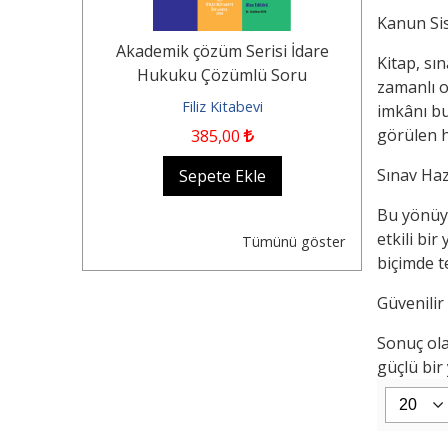
Kanun Sis
Tekerlekli
Akademik çözüm Serisi İdare
KOCAYUSUF
Kitap, sı
n Durumu -
Hukuku Çözümlü Soru
Borçlar Huk
zamanlı o
Dair...
Bankası Hukuk...
evi
Filiz Kitabevi
Fil
imkânı bu
görülen h
385
,00
1.250
,0
Sınav Haz
kle
Sepete Ekle
Se
Bu yönüyl
etkili bi
Tümünü göster
biçimde t
Güvenilir
Sonuç ola
güçlü bir 