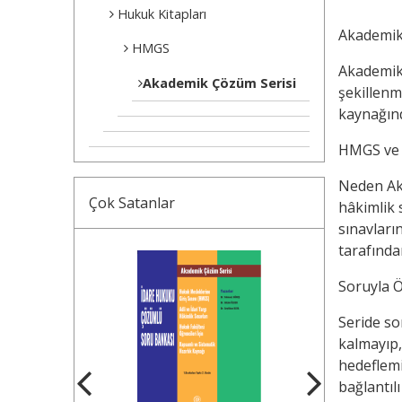
Hukuk Kitapları
Akademik
HMGS
Akademik 
Akademik Çözüm Serisi
şekillenm
kaynağın
HMGS ve S
Neden Aka
Çok Satanlar
hâkimlik 
sınavları
tarafında
Soruyla Ö
Seride so
kalmayıp,
hedeflemi
bağlantıl