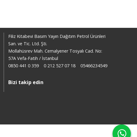
Filiz Kitabevi Basım Yayın Dağıtım Petrol Ürünleri
San. ve Tic. Ltd. Şti.
Mollahüsrev Mah. Cemalyener Tosyalı Cad. No:
57A Vefa-Fatih / İstanbul
0850 441 0 359
0 212 527 07 18
05466234549
Bizi takip edin