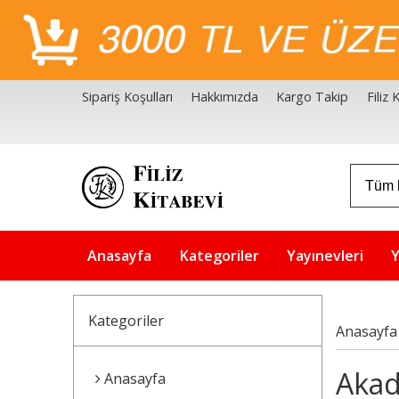
Sipariş Koşulları
Hakkımızda
Kargo Takip
Filiz
Filiz Kitabevi Kaynakçalar
Akademik Çözüm Serisi
Anasayfa
Kategoriler
Yayınevleri
Y
Kategoriler
Anasayfa
Akad
Anasayfa