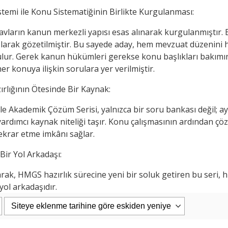
temi ile Konu Sistematiğinin Birlikte Kurgulanması:
PAŞAOĞLU/HATEMİ/SEROZAN/ARPACI
Eşya Hukuku 26. Baskı
navların kanun merkezli yapısı esas alınarak kurgulanmıştır. 
uku Genel Bölüm...
larak gözetilmiştir. Bu sayede aday, hem mevzuat düzenini he
iz Kitabevi
Filiz Kitabevi
lur. Gerek kanun hükümleri gerekse konu başlıkları bakımın
er konuya ilişkin sorulara yer verilmiştir.
0
1.187
,50
2.400
,00
2.280
,00
ırlığının Ötesinde Bir Kaynak:
pete Ekle
Sepete Ekle
e Akademik Çözüm Serisi, yalnızca bir soru bankası değil; ay
r yardımcı kaynak niteliği taşır. Konu çalışmasının ardından çö
ekrar etme imkânı sağlar.
 Bir Yol Arkadaşı:
rak, HMGS hazırlık sürecine yeni bir soluk getiren bu seri,
yol arkadaşıdır.