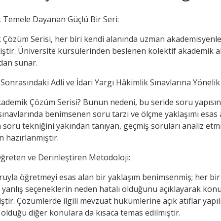
 Temele Dayanan Güçlü Bir Seri:
Çözüm Serisi, her biri kendi alanında uzman akademisyenleri
iştir. Üniversite kürsülerinden beslenen kolektif akademik a
dan sunar.
onrasındaki Adli ve İdari Yargı Hâkimlik Sınavlarına Yönelik
demik Çözüm Serisi? Bunun nedeni, bu seride soru yapısının
sınavlarında benimsenen soru tarzı ve ölçme yaklaşımı esas 
n soru tekniğini yakından tanıyan, geçmiş soruları analiz et
n hazırlanmıştır.
5
5
%
%
ğreten ve Derinleştiren Metodoloji:
ruyla öğretmeyi esas alan bir yaklaşım benimsenmiş; her bi
 yanlış seçeneklerin neden hatalı olduğunu açıklayarak ko
ştir. Çözümlerde ilgili mevzuat hükümlerine açık atıflar ya
ı olduğu diğer konulara da kısaca temas edilmiştir.