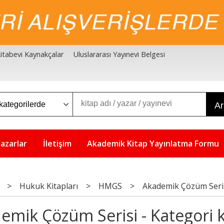
 Kitabevi Kaynakçalar
Uluslararası Yayınevi Belgesi
A
azarlar
İletişim
Akademik Kitap Yayınlatma Formu
>
Hukuk Kitapları
>
HMGS
>
Akademik Çözüm Seri
emik Çözüm Serisi - Kategori k