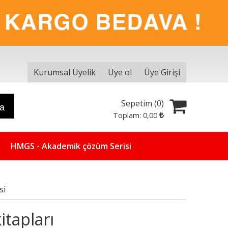
Kurumsal Üyelik
Üye ol
Üye Girişi
Sepetim (
0
)
ra
Toplam:
0
,00
HMGS - Akademik çözüm Serisi
si
itapları