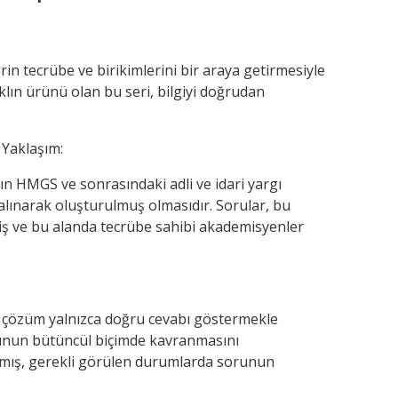
n tecrübe ve birikimlerini bir araya getirmesiyle
klın ürünü olan bu seri, bilgiyi doğrudan
 Yaklaşım:
 HMGS ve sonrasındaki adli ve idari yargı
alınarak oluşturulmuş olmasıdır. Sorular, bu
miş ve bu alanda tecrübe sahibi akademisyenler
Yeni
5
%
r çözüm yalnızca doğru cevabı göstermekle
nunun bütüncül biçimde kavranmasını
pılmış, gerekli görülen durumlarda sorunun