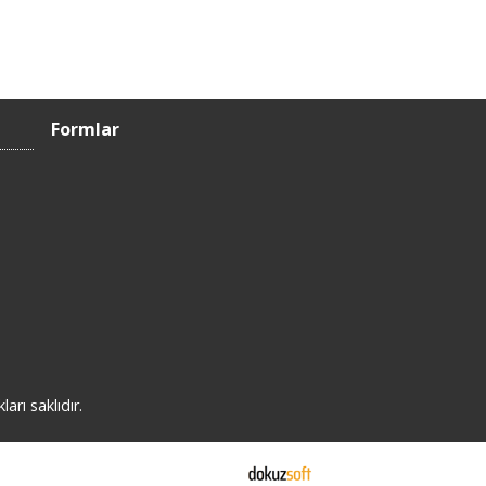
Formlar
rı saklıdır.
E-ticaret