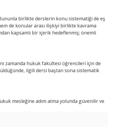
Türk Hukuk Tarihi
Sorularla Sorularla Kentsel
Bununla birlikte derslerin konu sistematiği de eş
Dönüşüm Hukuku 1 Temmuz
m de konular arası ilişkiyi birlikte kavrama
2026 Tarihli Planlı...
Beta Basım Yayın
Seçkin Yayıncılık
dan kapsamlı bir içerik hedeflenmiş; önemli
699
,50
664
,53
990
,00
Sepete Ekle
Sepete Ekle
nı zamanda hukuk fakültesi öğrencileri için de
züldüğünde, ilgili dersi baştan sona sistematik
 hukuk mesleğine adım atma yolunda güvenilir ve