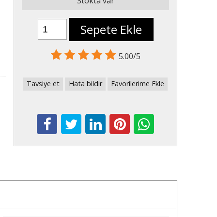
Stokta var
Sepete Ekle
5.00/5
Tavsiye et
Hata bildir
Favorilerime Ekle