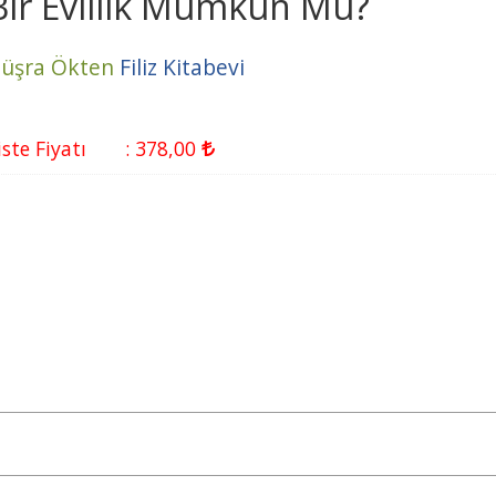
Bir Evlilik Mümkün Mü?
üşra Ökten
Filiz Kitabevi
iste Fiyatı
:
378
,00