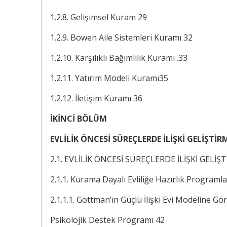
1.2.8. Gelişimsel Kuram 29
1.2.9. Bowen Aile Sistemleri Kuramı 32
1.2.10. Karşılıklı Bağımlılık Kuramı .33
1.2.11. Yatırım Modeli Kuramı35
1.2.12. İletişim Kuramı 36
İKİNCİ BÖLÜM
EVLİLİK ÖNCESİ SÜREÇLERDE İLİŞKİ GELİŞT
2.1. EVLİLİK ÖNCESİ SÜREÇLERDE İLİŞKİ GELİ
2.1.1. Kurama Dayalı Evliliğe Hazırlık Programla
2.1.1.1. Gottman’ın Güçlü İlişki Evi Modeline Gör
Psikolojik Destek Programı 42