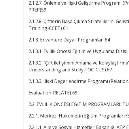
2.1.2.7. Önleme ve İlişki Geliştirme Programı
PREP)59
2.1.2.8. Çiftlerin Başa Çıkma Stratejilerini G
Training-CCET) 61
2.1.3. Envantere Dayalı Programlar .64
2.1.3.1. Evlilik Öncesi Eğitim ve Uygulama Diz
2.1.3.2. "Çift iletişimini Anlama ve Kolaylaştı
Understanding and Study-FOC-CUS).67
2.1.3.3. İlişki Değerlendirme Programı (Relatio
Evaluation-RELATE) 69
2.2. EVLİLİK ÖNCESİ EĞİTİM PROGRAMLARI: T
2.2.1. Merkezi Hükümetin Eğitim Programları7
2.2.1.1. Aile ve Sosyal Hizmetler Bakanlığı AEP E