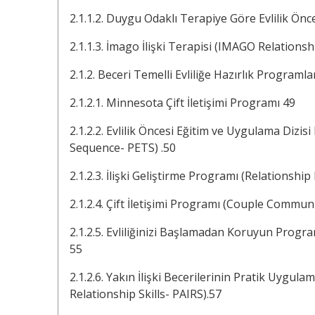
2.1.1.2. Duygu Odaklı Terapiye Göre Evlilik Önc
2.1.1.3. İmago İlişki Terapisi (IMAGO Relations
2.1.2. Beceri Temelli Evliliğe Hazırlık Programla
2.1.2.1. Minnesota Çift İletişimi Programı 49
2.1.2.2. Evlilik Öncesi Eğitim ve Uygulama Dizi
Sequence- PETS) .50
2.1.2.3. İlişki Geliştirme Programı (Relationsh
2.1.2.4. Çift İletişimi Programı (Couple Commu
2.1.2.5. Evliliğinizi Başlamadan Koruyun Progr
55
2.1.2.6. Yakın İlişki Becerilerinin Pratik Uygul
Relationship Skills- PAIRS).57