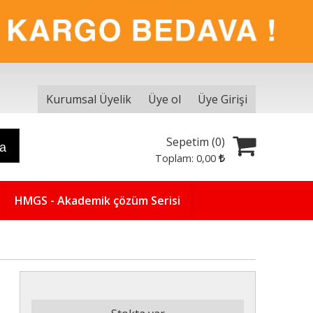
Kurumsal Üyelik
Üye ol
Üye Girişi
Sepetim (
0
)
ra
Toplam:
0
,00
HMGS - Akademik çözüm Serisi