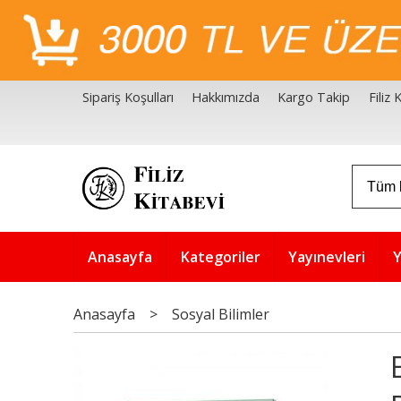
Sipariş Koşulları
Hakkımızda
Kargo Takip
Filiz
Filiz Kitabevi Kaynakçalar
Akademik Çözüm Serisi
Anasayfa
Kategoriler
Yayınevleri
Y
Anasayfa
>
Sosyal Bilimler