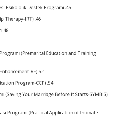
esi Psikolojik Destek Programı .45
hip Therapy-IRT) .46
rı 48
si Programı (Premarital Education and Training
ip Enhancement-RE) 52
nication Program-CCP) .54
amı (Saving Your Marriage Before It Starts-SYMBIS)
aması Programı (Practical Application of Intimate