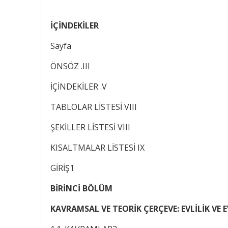
İÇİNDEKİLER
Sayfa
ÖNSÖZ .III
İÇİNDEKİLER .V
TABLOLAR LİSTESİ VIII
ŞEKİLLER LİSTESİ VIII
KISALTMALAR LİSTESİ IX
GİRİŞ1
BİRİNCİ BÖLÜM
KAVRAMSAL VE TEORİK ÇERÇEVE: EVLİLİK VE 