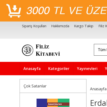
Sipariş Koşulları
Hakkımızda
Kargo Takip
Filiz
Filiz Kitabevi Kaynakçalar
Akademik Çözüm Serisi
Anasayfa
Kategoriler
Yayınevleri
Y
Çok Satanlar
Anasayfa
Erdal