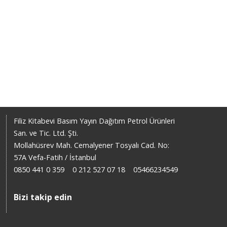
Filiz Kitabevi Basım Yayın Dağıtım Petrol Ürünleri
San. ve Tic. Ltd. Şti.
Mollahüsrev Mah. Cemalyener Tosyalı Cad. No:
57A Vefa-Fatih / İstanbul
0850 441 0 359
0 212 527 07 18
05466234549
Bizi takip edin