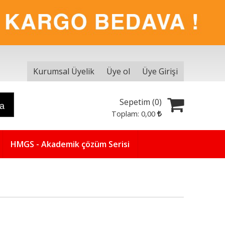
Kurumsal Üyelik
Üye ol
Üye Girişi
Sepetim (
0
)
ra
Toplam:
0
,00
HMGS - Akademik çözüm Serisi
Yeni
5
%