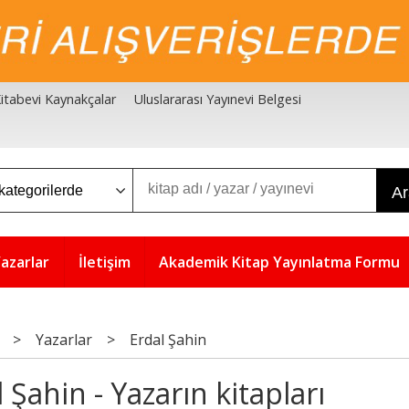
 Kitabevi Kaynakçalar
Uluslararası Yayınevi Belgesi
A
azarlar
İletişim
Akademik Kitap Yayınlatma Formu
>
Yazarlar
>
Erdal Şahin
 Şahin - Yazarın kitapları
5
5
%
%