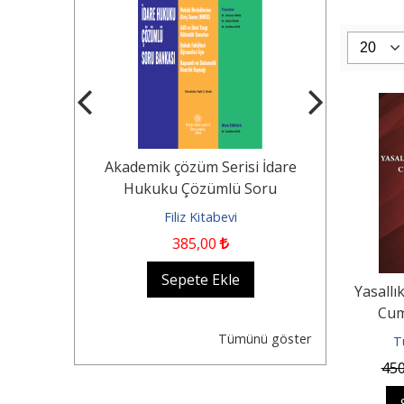
Tekerlekli
Akademik çözüm Serisi İdare
KOCAYUSUF
n Durumu -
Hukuku Çözümlü Soru
Borçlar Huk
Dair...
Bankası Hukuk...
evi
Filiz Kitabevi
Fil
385
,00
1.250
,0
kle
Sepete Ekle
Se
Yasallı
Cum
K
Tümünü göster
T
45