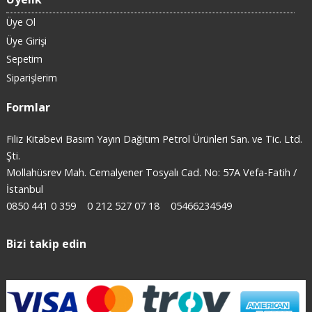
Üye Ol
Üye Girişi
Sepetim
Siparişlerim
Formlar
Filiz Kitabevi Basım Yayın Dağıtım Petrol Ürünleri San. ve Tic. Ltd.
Şti.
Mollahüsrev Mah. Cemalyener Tosyalı Cad. No: 57A Vefa-Fatih /
İstanbul
0850 441 0 359
0 212 527 07 18
05466234549
Bizi takip edin