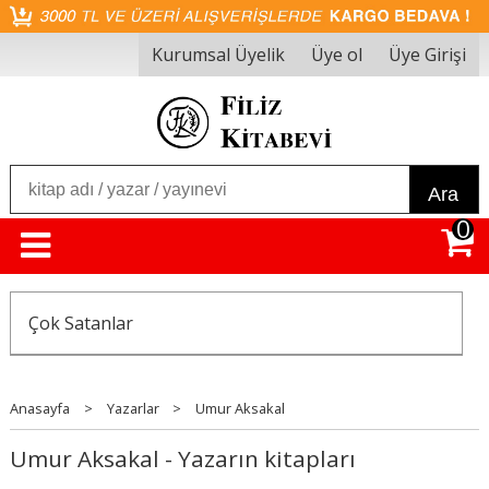
Kurumsal Üyelik
Üye ol
Üye Girişi
Ara
0
Çok Satanlar
Anasayfa
>
Yazarlar
>
Umur Aksakal
Umur Aksakal - Yazarın kitapları