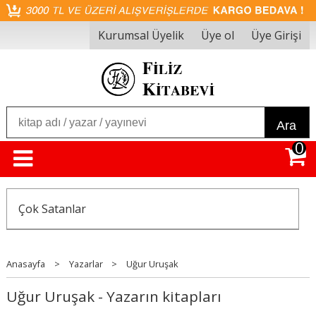
Kurumsal Üyelik
Üye ol
Üye Girişi
Ara
0
Çok Satanlar
Anasayfa
>
Yazarlar
>
Uğur Uruşak
Uğur Uruşak - Yazarın kitapları