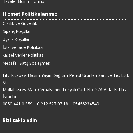
Havale Bildirim Formu
Hizmet Politikalarımız
Gizlilik ve Güvenlik
Sipariş Koşulları
Üyelik Koşulları
İptal ve İade Politikası
Kişisel Veriler Politikası
Mesafeli Satış Sözleşmesi
Filiz Kitabevi Basım Yayın Dağıtım Petrol Ürünleri San. ve Tic. Ltd.
Şti.
Mollahüsrev Mah. Cemalyener Tosyalı Cad. No: 57A Vefa-Fatih /
İstanbul
0850 441 0 359
0 212 527 07 18
05466234549
Bizi takip edin