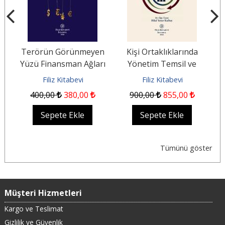
Terörün Görünmeyen
Kişi Ortaklıklarında
B
Yüzü Finansman Ağları
Yönetim Temsil ve
S
ğu
Kaynaklar ve
Sorumluluk
Filiz Kitabevi
Filiz Kitabevi
Uluslararası Güvenlik
400
,00
380
,00
900
,00
855
,00
Sepete Ekle
Sepete Ekle
Tümünü göster
Müşteri Hizmetleri
Kargo ve Teslimat
Gizlilik ve Güvenlik