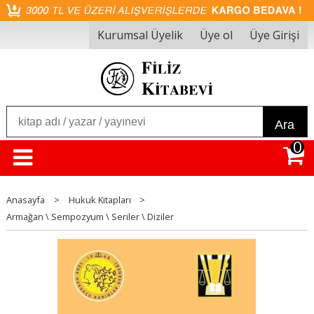
Kurumsal Üyelik
Üye ol
Üye Girişi
Ara
0
Anasayfa
>
Hukuk Kitapları
>
Armağan \ Sempozyum \ Seriler \ Diziler