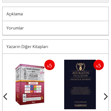
Açıklama
Yorumlar
Yazarın Diğer Kitapları
5
5
5
%
%
%