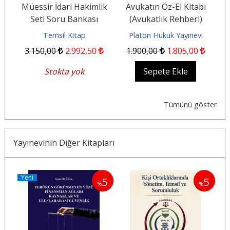
k
Müessir İdari Hakimlik
Avukatın Öz-El Kitabı
sı
Seti Soru Bankası
(Avukatlık Rehberi)
(C
..
Temsil Kitap
Platon Hukuk Yayınevi
3.150
,00
2.992
,50
1.900
,00
1.805
,00
Stokta yok
Sepete Ekle
Tümünü göster
Yayınevinin Diğer Kitapları
Yeni
5
5
5
%
%
%