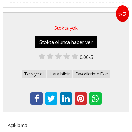
5
%
Stokta yok
Stokta olunca haber ver
0.00/5
Tavsiye et
Hata bildir
Favorilerime Ekle
Açıklama