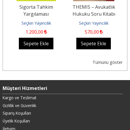
Sigorta Tahkim
THEMIS – Avukatlık
Yargılaması
Hukuku Soru Kitabı
K
Seçkin Yayıncılık
Seçkin Yayıncılık
1.200
,00
570
,00
Sepete Ekle
Sepete Ekle
Tümünü göster
Müşteri Hizmetleri
Kargo ve Teslimat
Gizlilik ve Güvenlik
Sipariş Koşulları
Üyelik Koşulları
İletişim