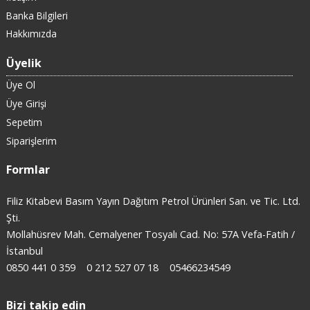
Banka Bilgileri
Hakkımızda
Üyelik
Üye Ol
Üye Girişi
Sepetim
Siparişlerim
Formlar
Filiz Kitabevi Basım Yayın Dağıtım Petrol Ürünleri San. ve Tic. Ltd.
Şti.
Mollahüsrev Mah. Cemalyener Tosyalı Cad. No: 57A Vefa-Fatih /
İstanbul
0850 441 0 359
0 212 527 07 18
05466234549
Bizi takip edin