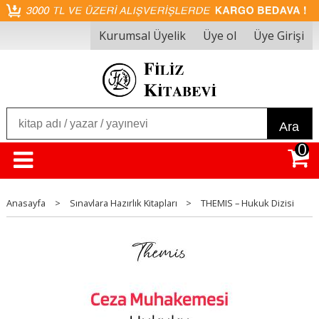
Kurumsal Üyelik
Üye ol
Üye Girişi
Ara
0
Anasayfa
>
Sınavlara Hazırlık Kitapları
>
THEMIS – Hukuk Dizisi