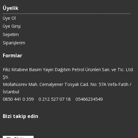
Üyelik
Üye Ol
Üye Girişi
Sepetim
Siparişlerim
Formlar
Filiz Kitabevi Basım Yayın Dağıtım Petrol Ürünleri San. ve Tic. Ltd.
Şti.
Mollahüsrev Mah. Cemalyener Tosyalı Cad. No: 57A Vefa-Fatih /
İstanbul
0850 441 0 359
0 212 527 07 18
05466234549
Bizi takip edin