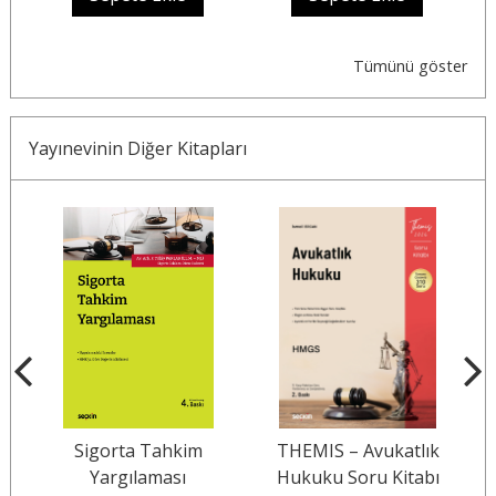
Tümünü göster
Yayınevinin Diğer Kitapları
Sigorta Tahkim
THEMIS – Avukatlık
Yargılaması
Hukuku Soru Kitabı
K