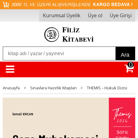
Kurumsal Üyelik
Üye ol
Üye Girişi
Ara
0
Anasayfa
>
Sınavlara Hazırlık Kitapları
>
THEMIS – Hukuk Dizisi