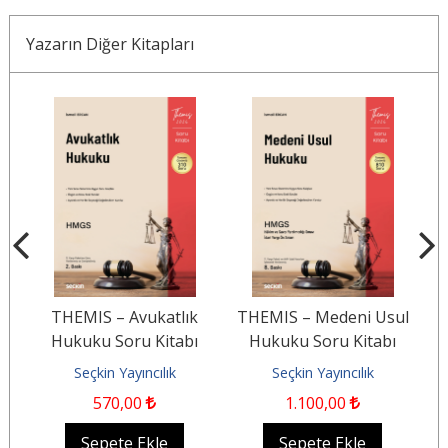
Yazarın Diğer Kitapları
–
THEMIS – Avukatlık
THEMIS – Medeni Usul
m.
Hukuku Soru Kitabı
Hukuku Soru Kitabı
Seçkin Yayıncılık
Seçkin Yayıncılık
570
,00
1.100
,00
Sepete Ekle
Sepete Ekle