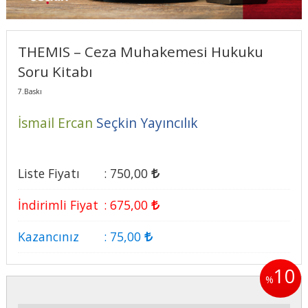
THEMIS – Ceza Muhakemesi Hukuku
Soru Kitabı
7.Baskı
İsmail Ercan
Seçkin Yayıncılık
Liste Fiyatı
:
750
,00
İndirimli Fiyat
:
675
,00
Kazancınız
:
75
,00
10
%