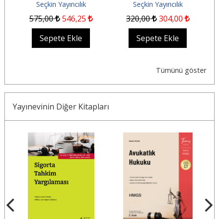
Seçkin Yayıncılık
Seçkin Yayıncılık
575
,00
546
,25
320
,00
304
,00
Sepete Ekle
Sepete Ekle
Tümünü göster
Yayınevinin Diğer Kitapları