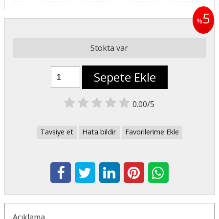
5
%
Stokta var
Sepete Ekle
0.00/5
Tavsiye et
Hata bildir
Favorilerime Ekle
Açıklama