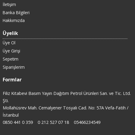
İletişim
Banka Bilgileri
Hakkımızda
Üyelik
Üye Ol
Üye Girişi
Sepetim
Siparişlerim
Formlar
Filiz Kitabevi Basım Yayın Dağıtım Petrol Ürünleri San. ve Tic. Ltd.
Şti.
Mollahüsrev Mah. Cemalyener Tosyalı Cad. No: 57A Vefa-Fatih /
İstanbul
0850 441 0 359
0 212 527 07 18
05466234549