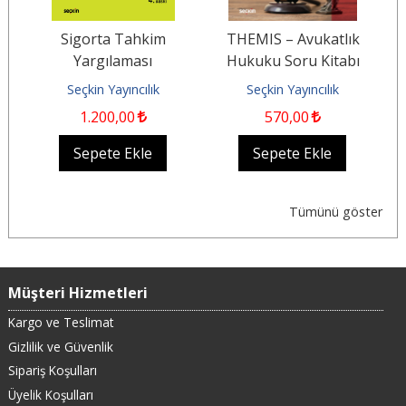
Sigorta Tahkim
THEMIS – Avukatlık
Yargılaması
Hukuku Soru Kitabı
K
Seçkin Yayıncılık
Seçkin Yayıncılık
1.200
,00
570
,00
Sepete Ekle
Sepete Ekle
Tümünü göster
Müşteri Hizmetleri
Kargo ve Teslimat
Gizlilik ve Güvenlik
Sipariş Koşulları
Üyelik Koşulları