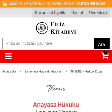
Kurumsal Üyelik
Üye ol
Üye Girişi
Ara
0
Anasayfa
>
Sınavlara Hazırlık Kitapları
>
THEMIS – Hukuk Dizisi