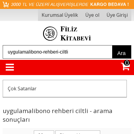
Kurumsal Üyelik
Üye ol
Üye Girişi
Ara
0
Çok Satanlar
uygulamalibono rehberi ciltli - arama
sonuçları