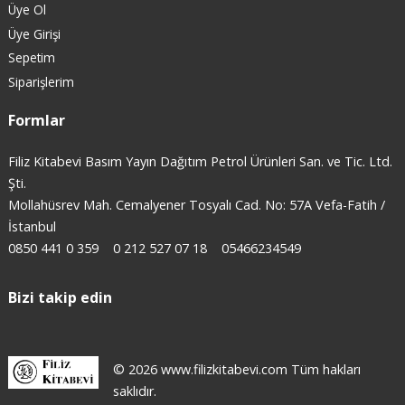
Üye Ol
Üye Girişi
Sepetim
Siparişlerim
Formlar
Filiz Kitabevi Basım Yayın Dağıtım Petrol Ürünleri San. ve Tic. Ltd.
Şti.
Mollahüsrev Mah. Cemalyener Tosyalı Cad. No: 57A Vefa-Fatih /
İstanbul
0850 441 0 359
0 212 527 07 18
05466234549
Bizi takip edin
© 2026 www.filizkitabevi.com Tüm hakları
saklıdır.