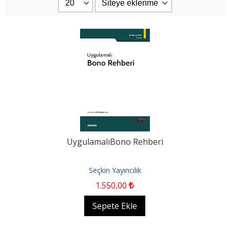
UygulamalıBono Rehberi
Seçkin Yayıncılık
1.550
,00
Sepete Ekle