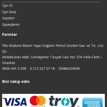
Üye Ol
Üye Girişi
Sepetim
Siparişlerim
Formlar
Filiz Kitabevi Basım Yayın Dağıtım Petrol Ürünleri San. ve Tic. Ltd.
Şti.
Mollahüsrev Mah. Cemalyener Tosyalı Cad. No: 57A Vefa-Fatih /
İstanbul
0850 441 0 359
0 212 527 07 18
05466234549
Bizi takip edin