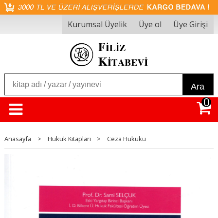
Kurumsal Üyelik
Üye ol
Üye Girişi
Ara
0
Anasayfa
>
Hukuk Kitapları
>
Ceza Hukuku