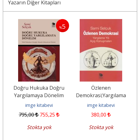
Yazarın Diğer Kitapları
5
%
Doğru Hukuka Doğru
Özlenen
a
Yargılamaya Dönelim
Demokrasi;Yargılama
ı
Yılı Açış Konuşmaları
imge kitabevi
imge kitabevi
795
,00
755
,25
380
,00
Stokta yok
Stokta yok