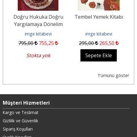
Doğru Hukuka Doğru
Tembel Yemek Kitabı
Yargılamaya Dönelim
imge kitabevi
imge kitabevi
795
,00
755
,25
295
,00
265
,50
Stokta yok
Sepete Ekle
Tümünü göster
Müşteri Hizmetleri
Kargo ve Teslimat
Gizlilik ve Güvenlik
Sipariş Koşulları