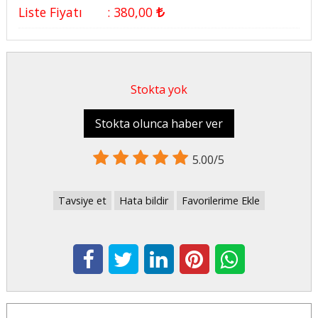
Liste Fiyatı
:
380
,00
Stokta yok
Stokta olunca haber ver
5.00/5
Tavsiye et
Hata bildir
Favorilerime Ekle