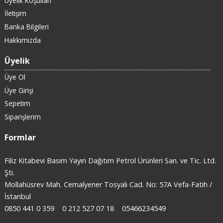
Üyelik Koşulları
İletişim
Banka Bilgileri
Hakkımızda
Üyelik
Üye Ol
Üye Girişi
Sepetim
Siparişlerim
Formlar
Filiz Kitabevi Basım Yayın Dağıtım Petrol Ürünleri San. ve Tic. Ltd.
Şti.
Mollahüsrev Mah. Cemalyener Tosyalı Cad. No: 57A Vefa-Fatih /
İstanbul
0850 441 0 359
0 212 527 07 18
05466234549