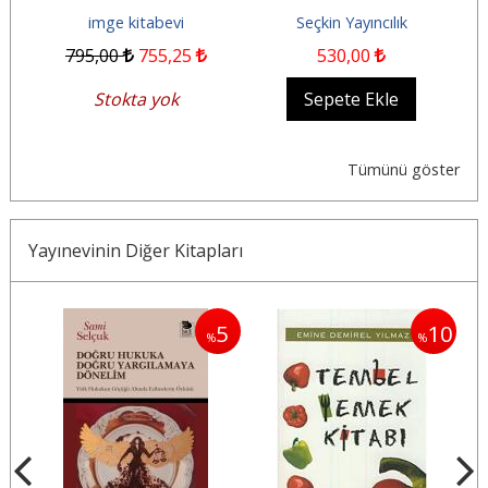
imge kitabevi
Seçkin Yayıncılık
795
,00
755
,25
530
,00
Stokta yok
Sepete Ekle
Tümünü göster
Yayınevinin Diğer Kitapları
5
5
10
%
%
%