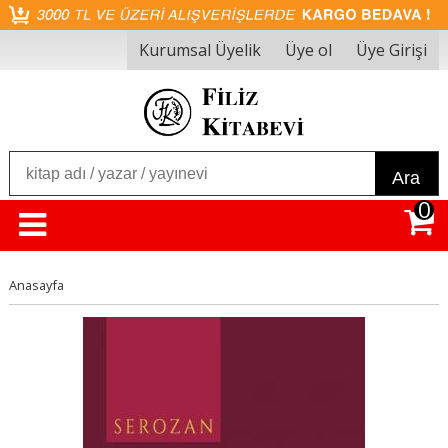
Kurumsal Üyelik
Üye ol
Üye Girişi
Ara
0
Anasayfa