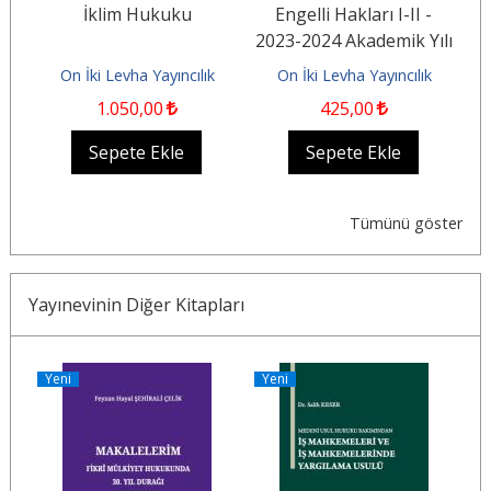
l
İklim Hukuku
Engelli Hakları I-II -
2023-2024 Akademik Yılı
Konferansları
On İki Levha Yayıncılık
On İki Levha Yayıncılık
1.050
,00
425
,00
Sepete Ekle
Sepete Ekle
Tümünü göster
Yayınevinin Diğer Kitapları
Yeni
Yeni
Y