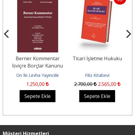
%
%
el
Berner Kommentar
Ticari İşletme Hukuku
T
t)
İsviçre Borçlar Kanunu
(Madde 97-109) Şerhi
On İki Levha Yayıncılık
Filiz Kitabevi
1.250
,00
2.700
,00
2.565
,00
Sepete Ekle
Sepete Ekle
Müşteri Hizmetleri