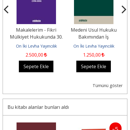
Makalelerim - Fikri
Medeni Usul Hukuku
61
Mülkiyet Hukukunda 30.
Bakımından İş
e
Yıl Durağı (1996-2026)
Mahkemeleri ve İş
On İki Levha Yayıncılık
On İki Levha Yayıncılık
Mahkemelerinde...
2.500
,00
1.250
,00
Sepete Ekle
Sepete Ekle
Tümünü göster
Bu kitabı alanlar bunları aldı
5
5