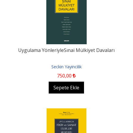
Uygulama YönleriyleSınai Mülkiyet Davaları
Seckin Yayincilik
750
,00
Sepete Ekle