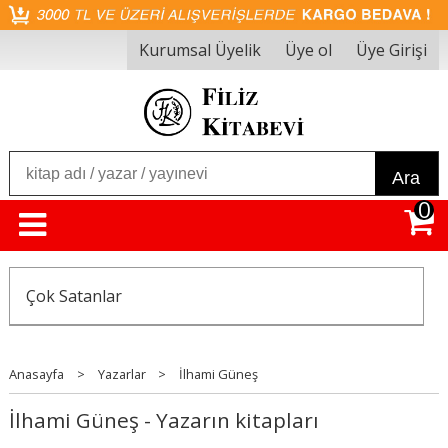
Kurumsal Üyelik
Üye ol
Üye Girişi
Ara
0
Çok Satanlar
Anasayfa
>
Yazarlar
>
İlhami Güneş
İlhami Güneş - Yazarın kitapları