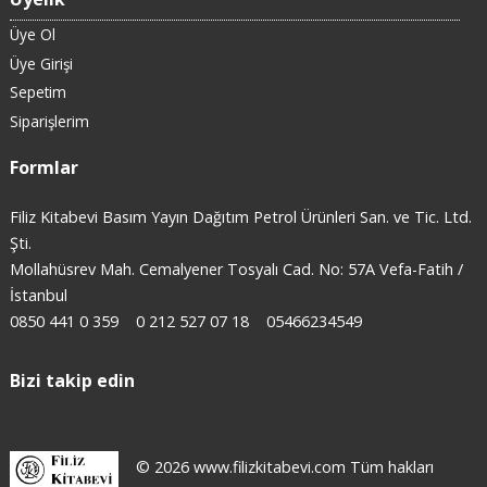
Üye Ol
Üye Girişi
Sepetim
Siparişlerim
Formlar
Filiz Kitabevi Basım Yayın Dağıtım Petrol Ürünleri San. ve Tic. Ltd.
Şti.
Mollahüsrev Mah. Cemalyener Tosyalı Cad. No: 57A Vefa-Fatih /
İstanbul
0850 441 0 359
0 212 527 07 18
05466234549
Bizi takip edin
© 2026 www.filizkitabevi.com Tüm hakları