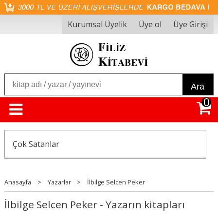
Kurumsal Üyelik
Üye ol
Üye Girişi
Ara
0
Çok Satanlar
Anasayfa
>
Yazarlar
>
İlbilge Selcen Peker
İlbilge Selcen Peker - Yazarın kitapları