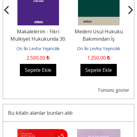
Makalelerim - Fikri
Medeni Usul Hukuku
61
Mülkiyet Hukukunda 30.
Bakımından İş
e
Yıl Durağı (1996-2026)
Mahkemeleri ve İş
On İki Levha Yayıncılık
On İki Levha Yayıncılık
Mahkemelerinde...
2.500
,00
1.250
,00
Sepete Ekle
Sepete Ekle
Tümünü göster
Bu kitabı alanlar bunları aldı
5