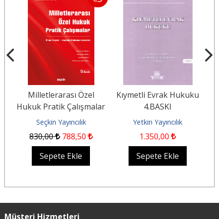
%
Milletlerarası Özel
Kıymetli Evrak Hukuku
T
I
Hukuk Pratik Çalışmalar
4.BASKI
Örnek Olaylar –
Seçkin Yayıncılık
Yetkin Yayıncılık
Seçilmiş...
830
,00
788
,50
1.350
,00
Sepete Ekle
Sepete Ekle
Müşteri Hizmetleri