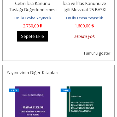
Cebri İcra Kanunu
İcra ve İflas Kanunu ve
nu
Taslağı Değerlendirmesi
İlgili Mevzuat 25.BASKI
On İki Levha Yayıncılık
On İki Levha Yayıncılık
2.750
,00
1.600
,00
Sepete Ekle
Stokta yok
Tümünü göster
Yayınevinin Diğer Kitapları
Yeni
Yeni
Y